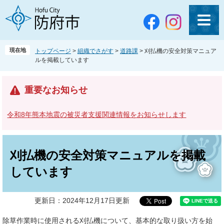
ペ
メ
ー
ニ
ジ
ュ
の
ー
先
を
現在地
トップページ
>
組織でさがす
>
道路課
>
刈払機の安全対策マニュア
頭
飛
ルを掲載しています
で
ば
す
し
。
て
重要なお知らせ
本
文
令和8年熊本地震の被災者支援関連情報をお知らせします
へ
本
文
刈払機の安全対策マニュアルを掲載
しています
更新日：2024年12月17日更新
除草作業時に使用される刈払機について、基本的な取り扱い方を始