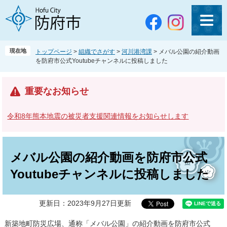
ペ
メ
ー
ニ
ジ
ュ
の
ー
先
を
現在地
トップページ
>
組織でさがす
>
河川港湾課
>
メバル公園の紹介動画
頭
飛
を防府市公式Youtubeチャンネルに投稿しました
で
ば
す
し
。
て
重要なお知らせ
本
文
令和8年熊本地震の被災者支援関連情報をお知らせします
へ
本
文
メバル公園の紹介動画を防府市公式
Youtubeチャンネルに投稿しました
更新日：2023年9月27日更新
新築地町防災広場、通称「メバル公園」の紹介動画を防府市公式