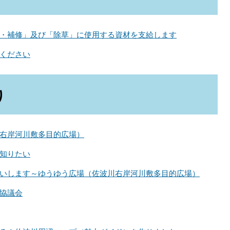
・補修」及び「除草」に使用する資材を支給します
ください
り
右岸河川敷多目的広場）
知りたい
いします～ゆうゆう広場（佐波川右岸河川敷多目的広場）
協議会