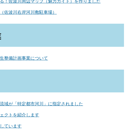
る！佐波川周辺マップ（魅力ガイド）を作りました
（佐波川右岸河川敷駐車場）
業
生整備計画事業について
流域が「特定都市河川」に指定されました
ェクトを紹介します
しています