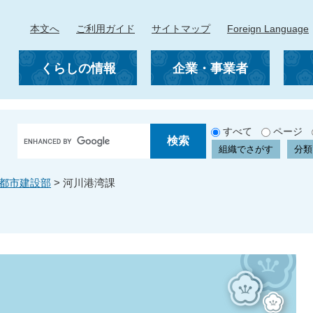
本文へ
ご利用ガイド
サイトマップ
Foreign Language
くらしの情報
企業・事業者
G
すべて
ページ
o
組織でさがす
分類
o
g
都市建設部
>
河川港湾課
l
e
カ
ス
タ
ム
検
索