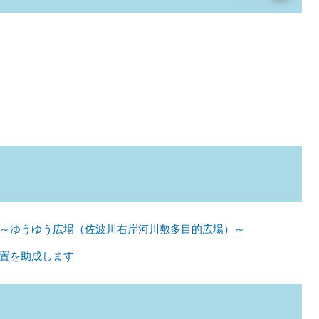
～ゆうゆう広場（佐波川右岸河川敷多目的広場）～
置を助成します