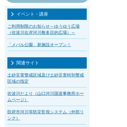
イベント・講座
ご利用制限のお知らせ～ゆうゆう広場
（佐波川右岸河川敷多目的広場）～
「メバル公園」新施設オープン！
関連サイト
土砂災害警戒区域及び土砂災害特別警戒
区域の指定
佐波川だより（山口河川国道事務所ホー
ムページ）
防府市河川等防災監視システム（外部リ
ンク）