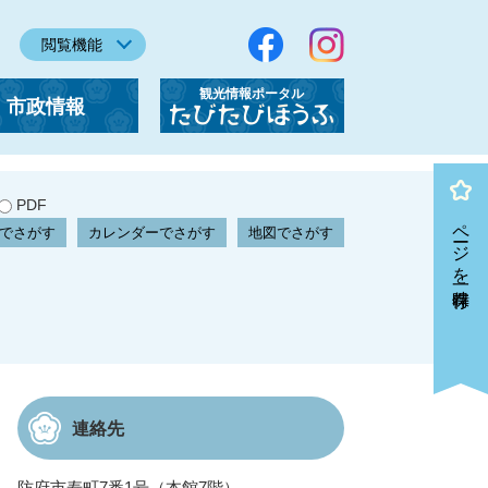
閲覧機能
観光情報ポータル
市政情報
「たびたびほうふ」
PDF
ページを一時保存
でさがす
カレンダーでさがす
地図でさがす
連絡先
防府市寿町7番1号（本館7階）