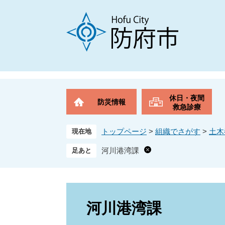
ペ
メ
ー
ニ
ジ
ュ
の
ー
先
を
頭
飛
で
ば
す
し
。
て
休日・夜間
防災情報
本
救急診療
文
へ
トップページ
>
組織でさがす
>
土木
現在地
河川港湾課
本
文
河川港湾課