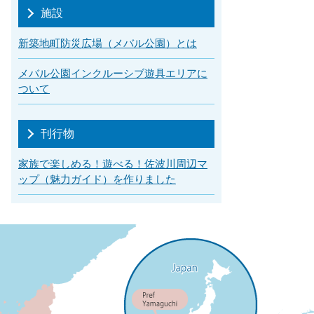
施設
新築地町防災広場（メバル公園）とは
メバル公園インクルーシブ遊具エリアに
ついて
刊行物
家族で楽しめる！遊べる！佐波川周辺マ
ップ（魅力ガイド）を作りました