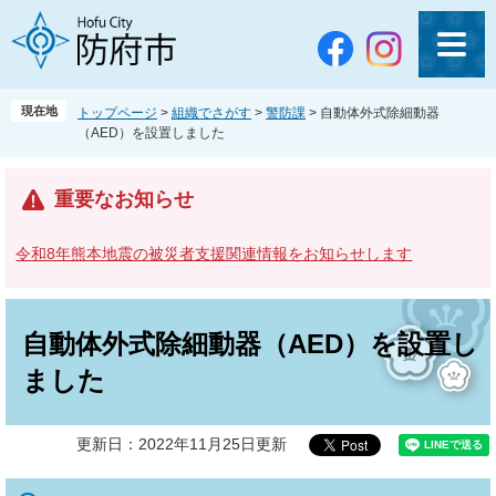
ペ
メ
ー
ニ
ジ
ュ
の
ー
先
を
現在地
トップページ
>
組織でさがす
>
警防課
>
自動体外式除細動器
頭
飛
（AED）を設置しました
で
ば
す
し
。
て
重要なお知らせ
本
文
令和8年熊本地震の被災者支援関連情報をお知らせします
へ
本
文
自動体外式除細動器（AED）を設置し
ました
更新日：2022年11月25日更新