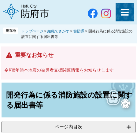
ペ
メ
ー
ニ
ジ
ュ
の
ー
先
を
現在地
トップページ
>
組織でさがす
>
警防課
>
開発行為に係る消防施設の
頭
飛
設置に関する届出書等
で
ば
す
し
。
て
重要なお知らせ
本
文
令和8年熊本地震の被災者支援関連情報をお知らせします
へ
本
文
開発行為に係る消防施設の設置に関す
る届出書等
ページ内目次