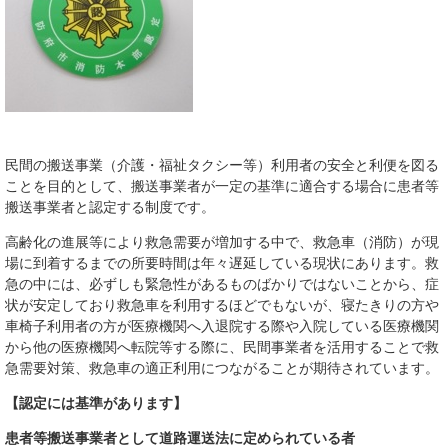
民間の搬送事業（介護・福祉タクシー等）利用者の安全と利便を図る
ことを目的として、搬送事業者が一定の基準に適合する場合に患者等
搬送事業者と認定する制度​です。
高齢化の進展等により救急需要が増加する中で、救急車（消防）が現
場に到着するまでの所要時間は年々遅延している現状にあります。救
急の中には、必ずしも緊急性があるものばかりではないことから、症
状が安定しており救急車を利用するほどでもないが、寝たきりの方や
車椅子利用者の方が医療機関へ入退院する際や入院している医療機関
から他の医療機関へ転院等する際に、民間事業者を活用することで救
急需要対策、救急車の適正利用につながることが期待されています。​
【認定には基準があります】
患者等搬送事業者として
道路運送法に定められている者