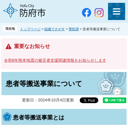
ペ
メ
ー
ニ
ジ
ュ
の
ー
先
を
現在地
トップページ
>
組織でさがす
>
警防課
>
患者等搬送事業について
頭
飛
で
ば
す
し
重要なお知らせ
。
て
本
令和8年熊本地震の被災者支援関連情報をお知らせします
文
へ
本
文
患者等搬送事業について
更新日：2024年10月4日更新
患者等搬送事業とは