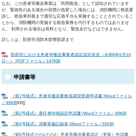
なお、この患者等搬送事業は「民間救急」として認知されています
が、緊急性のある場合や容態が急変した場合には、消防機関に救急要
請し、救急車到着まで適切な応急手当を実施することとされているこ
とから、消防機関の実施する救急業務を代行するものではありませ
ん。 ​利用される場合は有料となり、緊急走行などはできません。
詳しくは、防府市消防本部警防課まで
防府市における患者等搬送事業者認定認定状況（令和8年6月10
日～） [PDFファイル／197KB]
申請書等
（第1号様式）患者等搬送乗務員講習受講申請書 [Wordファイル
／49KB]
KB]]
（第2号様式）適任者特例認定申請書 [Wordファイル／48KB]
（第4号様式）消毒実施記録表 [Wordファイル／55KB]
（第5号様式その1その2）患者等搬送事業認定（更新）申請書