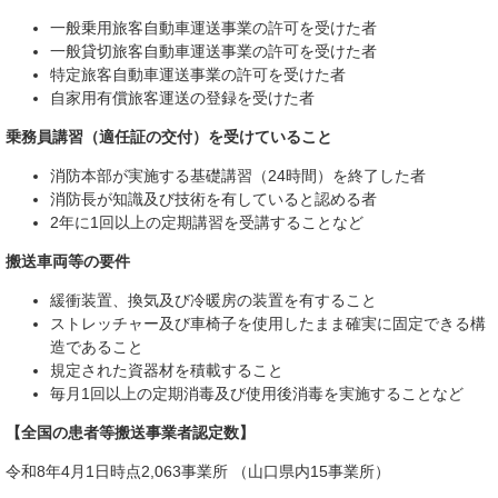
一般乗用旅客自動車運送事業の許可を受けた者
一般貸切旅客自動車運送事業の許可を受けた者
特定旅客自動車運送事業の許可を受けた者
自家用有償旅客運送の登録を受けた者
乗務員講習（適任証の交付）を受けていること
消防本部が実施する基礎講習（24時間）を終了した者
消防長が知識及び技術を有していると認める者
2年に1回以上の定期講習を受講することなど
搬送車両等の要件
緩衝装置、換気及び冷暖房の装置を有すること
ストレッチャー及び車椅子を使用したまま確実に固定できる構
造であること
規定された資器材を積載すること
毎月1回以上の定期消毒及び使用後消毒を実施することなど
【全国の患者等搬送事業者認定数】
令和8年4月1日時点2,063事業所 （山口県内15事業所）