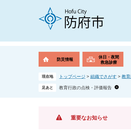
ペ
メ
ー
ニ
ジ
ュ
の
ー
先
を
頭
飛
で
ば
す
し
。
て
休日・夜間
防災情報
本
救急診療
文
へ
トップページ
>
組織でさがす
>
教育
現在地
教育行政の点検・評価報告
重要なお知らせ