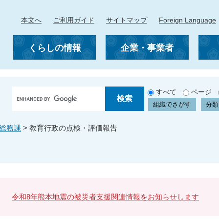
本文へ
ご利用ガイド
サイトマップ
Foreign Language
くらしの情報
企業・事業者
G
すべて
ページ
o
組織でさがす
分類
o
g
総務課
>
教育行政の点検・評価報告
l
e
カ
ス
タ
ム
検
令和8年熊本地震の被災者支援関連情報をお知らせします
索