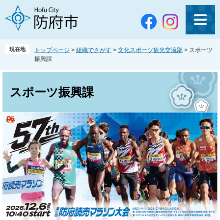
ペ
メ
ー
ニ
ジ
ュ
の
ー
先
を
現在地
トップページ
>
組織でさがす
>
文化スポーツ観光交流部
>
スポーツ
頭
飛
振興課
で
ば
す
し
本
。
て
文
スポーツ振興課
本
文
へ