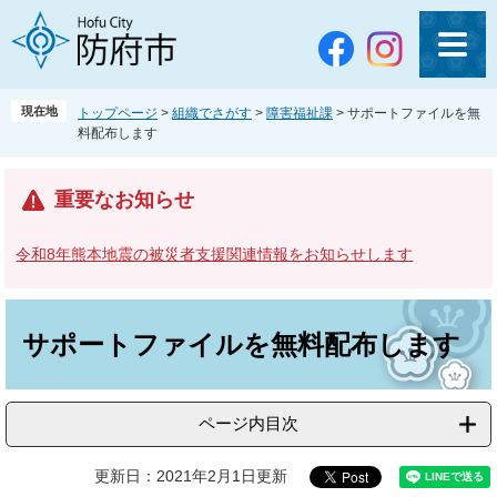
ペ
メ
ー
ニ
ジ
ュ
の
ー
先
を
現在地
トップページ
>
組織でさがす
>
障害福祉課
>
サポートファイルを無
頭
飛
料配布します
で
ば
す
し
。
て
重要なお知らせ
本
文
令和8年熊本地震の被災者支援関連情報をお知らせします
へ
本
文
サポートファイルを無料配布します
ページ内目次
更新日：2021年2月1日更新