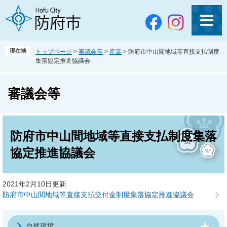
ペ
メ
ー
ニ
ジ
ュ
の
ー
先
を
現在地
トップページ
>
審議会等
>
産業
>
防府市中山間地域等直接支払制度
頭
飛
集落協定推進協議会
で
ば
す
し
。
て
審議会等
本
文
本
へ
文
防府市中山間地域等直接支払制度集落
協定推進協議会
2021年2月10日更新
防府市中山間地域等直接支払交付金制度集落協定推進協議会
自然環境