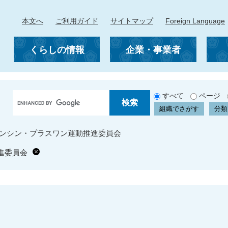
本文へ
ご利用ガイド
サイトマップ
Foreign Language
くらしの情報
企業・事業者
G
すべて
ページ
o
組織でさがす
分類
o
g
ンシン・プラスワン運動推進委員会
l
e
進委員会
カ
ス
タ
ム
検
索