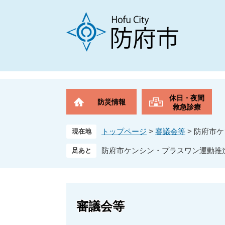
ペ
メ
ー
ニ
ジ
ュ
の
ー
先
を
頭
飛
で
ば
す
し
。
て
休日・夜間
防災情報
本
救急診療
文
へ
トップページ
>
審議会等
>
防府市ケ
現在地
防府市ケンシン・プラスワン運動推
審議会等