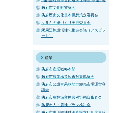
防府市文化財審議会
防府歴史文化基本構想策定委員会
タヌキの里づくり実行委員会
駅周辺施設活性化推進会議（アスピラ
ート）
産業
防府市産業戦略本部
防府市農業構造改善対策協議会
防府市公設青果物地方卸売市場運営審
議会
防府市農林漁業振興対策融資審査会
防府市人・農地プラン検討会
防府市中山間地域等直接支払制度集落