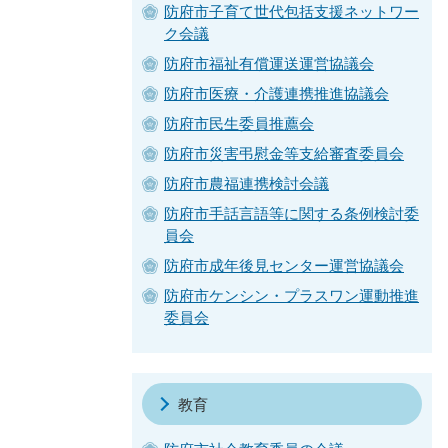
防府市子育て世代包括支援ネットワー
ク会議
防府市福祉有償運送運営協議会
防府市医療・介護連携推進協議会
防府市民生委員推薦会
防府市災害弔慰金等支給審査委員会
防府市農福連携検討会議
防府市手話言語等に関する条例検討委
員会
防府市成年後見センター運営協議会
防府市ケンシン・プラスワン運動推進
委員会
教育