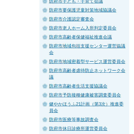
防府市子ども・子育て会議
防府市要保護児童対策地域協議会
防府市介護認定審査会
防府市老人ホーム入所判定委員会
防府市高齢者保健福祉推進会議
防府市地域包括支援センター運営協議
会
防府市地域密着型サービス運営委員会
防府市高齢者虐待防止ネットワーク会
議
防府市高齢者生活支援協議会
防府市予防接種健康被害調査委員会
健やかほうふ21計画（第3次）推進委
員会
防府市医療等事故調査会
防府市休日診療所運営委員会