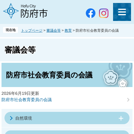
ペ
メ
ー
ニ
ジ
ュ
の
ー
先
を
現在地
トップページ
>
審議会等
>
教育
>
防府市社会教育委員の会議
頭
飛
で
ば
す
し
審議会等
。
て
本
文
本
へ
文
防府市社会教育委員の会議
2026年6月19日更新
防府市社会教育委員の会議
自然環境