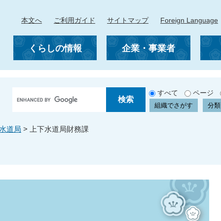
本文へ
ご利用ガイド
サイトマップ
Foreign Language
くらしの情報
企業・事業者
G
すべて
ページ
o
組織でさがす
分類
o
g
水道局
>
上下水道局財務課
l
e
カ
ス
タ
ム
検
索