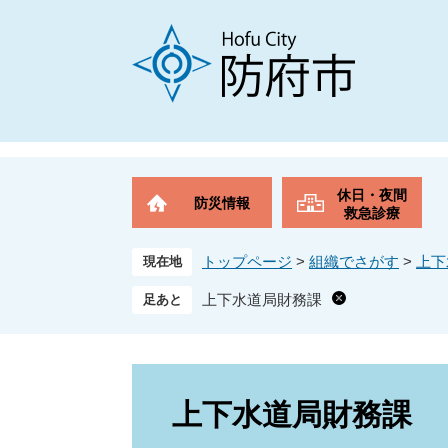
ペ
メ
ー
ニ
ジ
ュ
の
ー
先
を
頭
飛
で
ば
す
し
。
て
休日・夜間
防災情報
本
救急診療
文
へ
トップページ
>
組織でさがす
>
上下
現在地
上下水道局財務課
本
文
上下水道局財務課