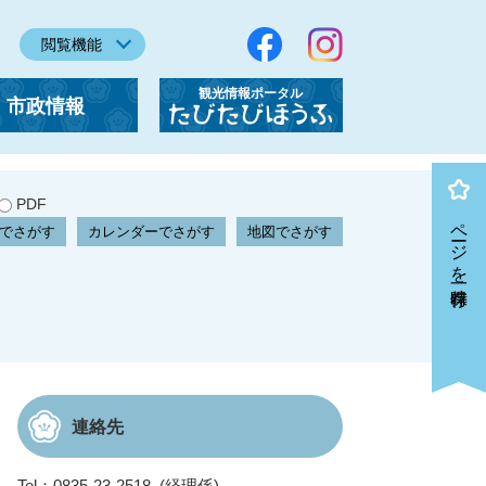
閲覧機能
観光情報ポータル
市政情報
「たびたびほうふ」
PDF
ページを一時保存
でさがす
カレンダーでさがす
地図でさがす
連絡先
Tel：0835-23-2518
経理係