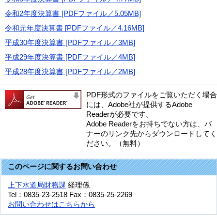
令和2年度決算書 [PDFファイル／5.05MB]
令和元年度決算書 [PDFファイル／4.16MB]
平成30年度決算書 [PDFファイル／3MB]
平成29年度決算書 [PDFファイル／4MB]
平成28年度決算書 [PDFファイル／2MB]
PDF形式のファイルをご覧いただく場合
には、Adobe社が提供するAdobe
Readerが必要です。
Adobe Readerをお持ちでない方は、バ
ナーのリンク先からダウンロードしてく
ださい。（無料）
このページに関するお問い合わせ
上下水道局財務課
経理係
Tel：0835-23-2518
Fax：0835-25-2269
お問い合わせはこちらから