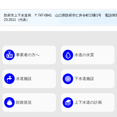
防府市上下水道局 〒747-0841 山口県防府市仁井令町13番1号 電話083
23-2511（代表）
事業者の方へ
水道の水質
水道施設
下水道施設
財政状況
上下水道の計画