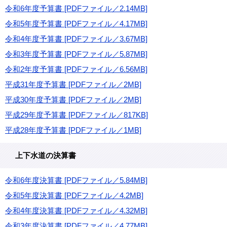
令和6年度予算書 [PDFファイル／2.14MB]
令和5年度予算書 [PDFファイル／4.17MB]
令和4年度予算書 [PDFファイル／3.67MB]
令和3年度予算書 [PDFファイル／5.87MB]
令和2年度予算書 [PDFファイル／6.56MB]
平成31年度予算書 [PDFファイル／2MB]
平成30年度予算書 [PDFファイル／2MB]
平成29年度予算書 [PDFファイル／817KB]
平成28年度予算書 [PDFファイル／1MB]
上下水道の決算書
令和6年度決算書 [PDFファイル／5.84MB]
令和5年度決算書 [PDFファイル／4.2MB]
令和4年度決算書 [PDFファイル／4.32MB]
令和3年度決算書 [PDFファイル／4.77MB]