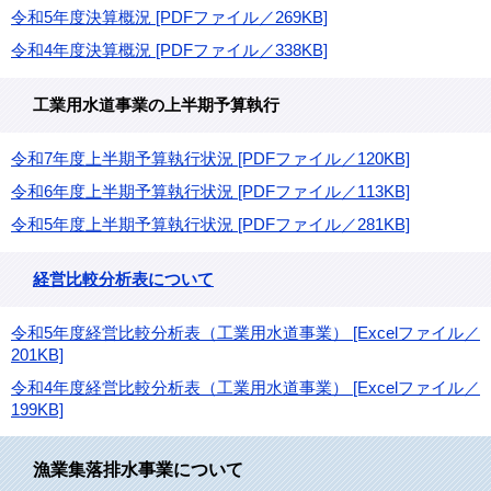
令和5年度決算概況 [PDFファイル／269KB]
令和4年度決算概況 [PDFファイル／338KB]
工業用水道事業の上半期予算執行
令和7年度上半期予算執行状況 [PDFファイル／120KB]
令和6年度上半期予算執行状況 [PDFファイル／113KB]
令和5年度上半期予算執行状況 [PDFファイル／281KB]
経営比較分析表について
令和5年度経営比較分析表（工業用水道事業） [Excelファイル／
201KB]
令和4年度経営比較分析表（工業用水道事業） [Excelファイル／
199KB]
漁業集落排水事業について