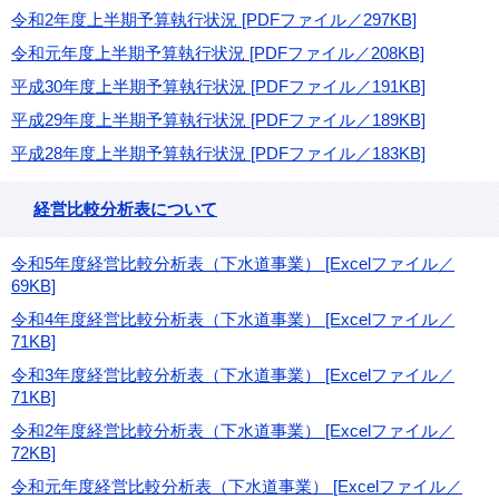
令和2年度上半期予算執行状況 [PDFファイル／297KB]
令和元年度上半期予算執行状況 [PDFファイル／208KB]
平成30年度上半期予算執行状況 [PDFファイル／191KB]
平成29年度上半期予算執行状況 [PDFファイル／189KB]
平成28年度上半期予算執行状況 [PDFファイル／183KB]
経営比較分析表について
令和5年度経営比較分析表（下水道事業） [Excelファイル／
69KB]
令和4年度経営比較分析表（下水道事業） [Excelファイル／
71KB]
令和3年度経営比較分析表（下水道事業） [Excelファイル／
71KB]
令和2年度経営比較分析表（下水道事業） [Excelファイル／
72KB]
令和元年度経営比較分析表（下水道事業） [Excelファイル／