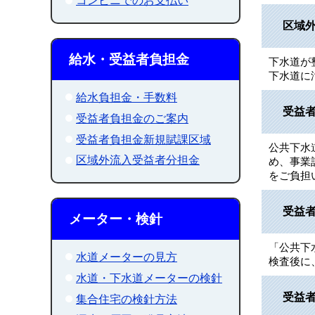
コンビニでのお支払い
区域
給水・受益者負担金
下水道が
下水道に
給水負担金・手数料
受益
受益者負担金のご案内
受益者負担金新規賦課区域
公共下水
区域外流入受益者分担金
め、事業
をご負担
受益
メーター・検針
「公共下
水道メーターの見方
検査後に
水道・下水道メーターの検針
受益
集合住宅の検針方法