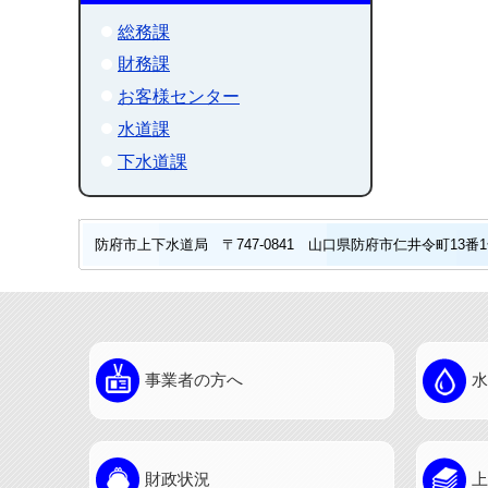
総務課
財務課
お客様センター
水道課
下水道課
防府市上下水道局 〒747-0841 山口県防府市仁井令町13番1号 
事業者の方へ
水
財政状況
上