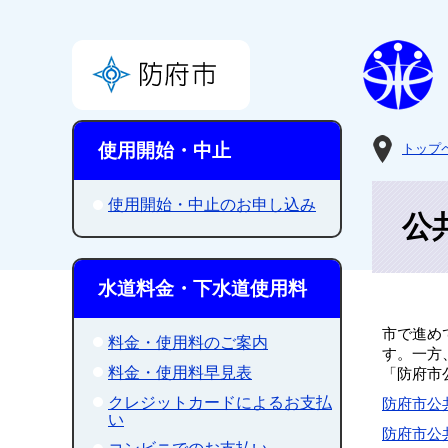
使用開始・中止
トップ
使用開始・中止のお申し込み
公
水道料金・下水道使用料
市で進め
料金・使用料のご案内
す。一方
料金・使用料早見表
「防府市
クレジットカードによるお支払
防府市公共
い
防府市公共