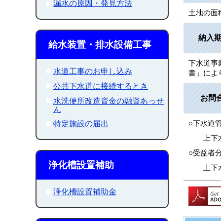
漏水の原因・発見方法
土地の面
納入
給水装置・排水設備工事
下水道事
水道工事のお申し込み
書」によ
公共下水道に接続するとき
お問
水洗便所改造資金の融資あっせ
ん
○下水道
特定施設の届出
上下水道局
○受益者
浄化槽設置補助
上下水道局
浄化槽設置補助金