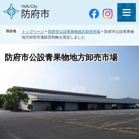
ペ
メ
ー
ニ
ジ
ュ
の
ー
先
を
現在地
トップページ
>
防府市公設青果物地方卸売市場
>
防府市公設青果物
頭
飛
地方卸売市場経営戦略を策定しました
で
ば
す
し
。
て
防府市公設青果物地方卸売市場
本
文
へ