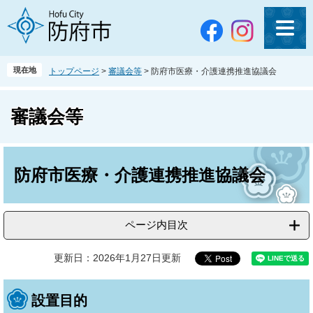
ペ
メ
ー
ニ
ジ
ュ
の
ー
先
を
現在地
トップページ
>
審議会等
>
防府市医療・介護連携推進協議会
頭
飛
で
ば
す
し
審議会等
。
て
本
文
本
へ
文
防府市医療・介護連携推進協議会
ページ内目次
更新日：2026年1月27日更新
設置目的