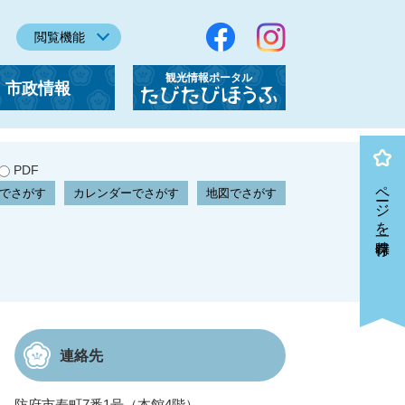
閲覧機能
観光情報ポータル
市政情報
「たびたびほうふ」
PDF
ページを一時保存
でさがす
カレンダーでさがす
地図でさがす
連絡先
防府市寿町7番1号（本館4階）