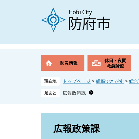
ペ
メ
ー
ニ
ジ
ュ
の
ー
先
を
頭
飛
で
ば
す
し
。
て
休日・夜間
防災情報
本
救急診療
文
へ
トップページ
>
組織でさがす
>
総合
現在地
広報政策課
本
文
広報政策課