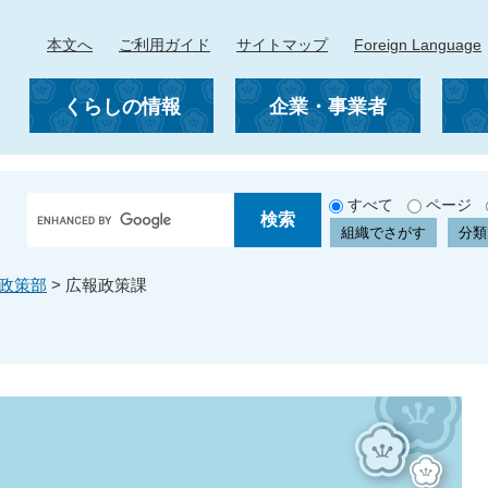
本文へ
ご利用ガイド
サイトマップ
Foreign Language
くらしの情報
企業・事業者
G
すべて
ページ
o
組織でさがす
分類
o
g
政策部
>
広報政策課
l
e
カ
ス
タ
ム
検
索