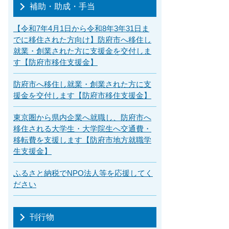
補助・助成・手当
【令和7年4月1日から令和8年3年31日ま
でに移住された方向け】防府市へ移住し
就業・創業された方に支援金を交付しま
す【防府市移住支援金】
防府市へ移住し就業・創業された方に支
援金を交付します【防府市移住支援金】
東京圏から県内企業へ就職し、防府市へ
移住される大学生・大学院生へ交通費・
移転費を支援します【防府市地方就職学
生支援金】
ふるさと納税でNPO法人等を応援してく
ださい
刊行物