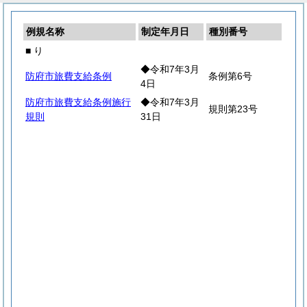
例規名称
制定年月日
種別番号
■ り
◆令和7年3月
防府市旅費支給条例
条例第6号
4日
防府市旅費支給条例施行
◆令和7年3月
規則第23号
規則
31日