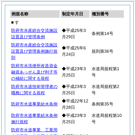
例規名称
制定年月日
種別番号
■ す
防府市水産総合交流施設
◆平成25年3
条例第14号
設置及び管理条例
月29日
防府市水産総合交流施設
◆平成25年6
設置及び管理条例施行規
規則第36号
月24日
則
防府市水洗便所改造資金
◆平成23年3
水道局規程第1
融資あっせん及び利子等
月25日
号
の補給に関する規程
防府市水道技術管理者の
◆平成23年3
水道局規程第2
職務に関する規程
月25日
号
◆平成22年12
防府市水道事業給水条例
条例第35号
月28日
防府市水道事業給水条例
◆平成23年3
水道局規程第10
施行規程
月25日
号
防府市水道事業、工業用