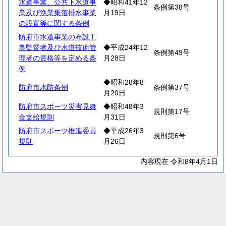
水道事業、公共下水道事
◆昭和41年12
条例第38号
業及び漁業集落排水事業
月19日
の設置等に関する条例
防府市水道事業の布設工
事監督者及び水道技術管
◆平成24年12
条例第49号
理者の資格等を定める条
月28日
例
◆昭和28年8
防府市水防条例
条例第37号
月20日
防府市スポーツ災害見舞
◆昭和48年3
規則第17号
金支給規則
月31日
防府市スポーツ推進委員
◆平成26年3
規則第6号
規則
月26日
内容現在 令和8年4月1日