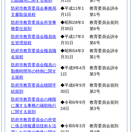
の組織等に関する規則
月1日
第7号
防府市教育委員会事務局
◆平成11年1
教育委員会訓令
文書取扱規程
月1日
第1号
防府市教育委員会所管事
◆昭和28年3
教育委員会規則
務委任規則
月30日
第6号
防府市教育委員会職員衛
◆平成17年3
教育委員会訓令
生管理規程
月31日
第6号
防府市教育委員会職員職
◆昭和54年3
教育委員会訓令
名規程
月31日
第1号
防府市教育委員会職員の
◆平成9年4月
教育委員会訓令
勤務時間等の特例に関す
1日
第3号
る規程
防府市教育委員会聴聞手
◆平成6年9月
教育委員会規則
続規則
30日
第2号
防府市教育委員会の権限
◆令和6年9月
教育委員会規則
に属する事務の補助執行
24日
第3号
に関する規則
防府市教育委員会の所管
に係る情報通信技術を活
◆令和5年3月
教育委員会規則