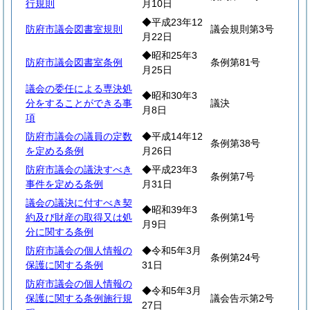
行規則
月10日
◆平成23年12
防府市議会図書室規則
議会規則第3号
月22日
◆昭和25年3
防府市議会図書室条例
条例第81号
月25日
議会の委任による専決処
◆昭和30年3
分をすることができる事
議決
月8日
項
防府市議会の議員の定数
◆平成14年12
条例第38号
を定める条例
月26日
防府市議会の議決すべき
◆平成23年3
条例第7号
事件を定める条例
月31日
議会の議決に付すべき契
◆昭和39年3
約及び財産の取得又は処
条例第1号
月9日
分に関する条例
防府市議会の個人情報の
◆令和5年3月
条例第24号
保護に関する条例
31日
防府市議会の個人情報の
◆令和5年3月
保護に関する条例施行規
議会告示第2号
27日