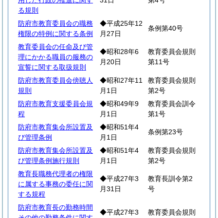
用した行政の推進に関す
31日
第4号
る規則
防府市教育委員会の職務
◆平成25年12
条例第40号
権限の特例に関する条例
月27日
教育委員会の任命及び管
◆昭和28年6
教育委員会規則
理にかかる職員の服務の
月20日
第11号
宣誓に関する取扱規則
防府市教育委員会傍聴人
◆昭和27年11
教育委員会規則
規則
月1日
第2号
防府市教育支援委員会規
◆昭和49年9
教育委員会訓令
程
月1日
第1号
防府市教育集会所設置及
◆昭和51年4
条例第23号
び管理条例
月1日
防府市教育集会所設置及
◆昭和51年4
教育委員会規則
び管理条例施行規則
月1日
第2号
教育長職務代理者の権限
◆平成27年3
教育長訓令第2
に属する事務の委任に関
月31日
号
する規程
防府市教育長の勤務時間
◆平成27年3
教育委員会規則
その他の勤務条件に関す