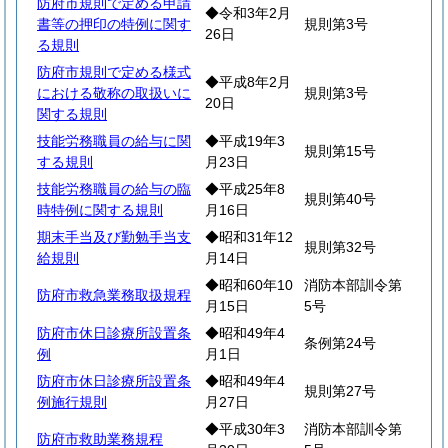
防府市規則で定める申請
◆令和3年2月
書等の押印の特例に関す
規則第3号
26日
る規則
防府市規則で定める様式
◆平成8年2月
における敬称の取扱いに
規則第3号
20日
関する規則
技能労務職員の給与に関
◆平成19年3
規則第15号
する規則
月23日
技能労務職員の給与の臨
◆平成25年8
規則第40号
時特例に関する規則
月16日
期末手当及び勤勉手当支
◆昭和31年12
規則第32号
給規則
月14日
◆昭和60年10
消防本部訓令第
防府市救急業務取扱規程
月15日
5号
防府市休日診療所設置条
◆昭和49年4
条例第24号
例
月1日
防府市休日診療所設置条
◆昭和49年4
規則第27号
例施行規則
月27日
◆平成30年3
消防本部訓令第
防府市救助業務規程