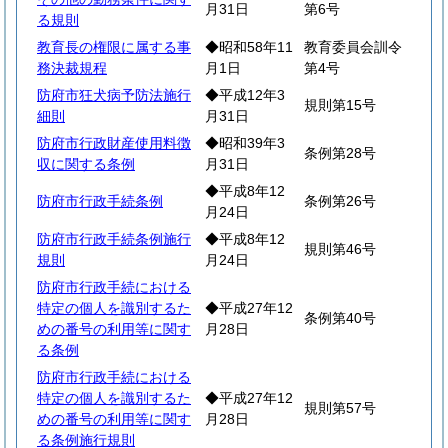
月31日
第6号
る規則
教育長の権限に属する事
◆昭和58年11
教育委員会訓令
務決裁規程
月1日
第4号
防府市狂犬病予防法施行
◆平成12年3
規則第15号
細則
月31日
防府市行政財産使用料徴
◆昭和39年3
条例第28号
収に関する条例
月31日
◆平成8年12
防府市行政手続条例
条例第26号
月24日
防府市行政手続条例施行
◆平成8年12
規則第46号
規則
月24日
防府市行政手続における
特定の個人を識別するた
◆平成27年12
条例第40号
めの番号の利用等に関す
月28日
る条例
防府市行政手続における
特定の個人を識別するた
◆平成27年12
規則第57号
めの番号の利用等に関す
月28日
る条例施行規則