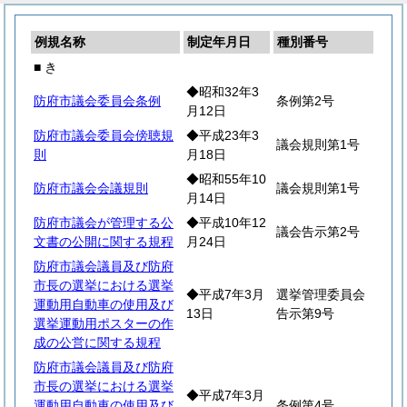
例規名称
制定年月日
種別番号
■ き
◆昭和32年3
防府市議会委員会条例
条例第2号
月12日
防府市議会委員会傍聴規
◆平成23年3
議会規則第1号
則
月18日
◆昭和55年10
防府市議会会議規則
議会規則第1号
月14日
防府市議会が管理する公
◆平成10年12
議会告示第2号
文書の公開に関する規程
月24日
防府市議会議員及び防府
市長の選挙における選挙
◆平成7年3月
選挙管理委員会
運動用自動車の使用及び
13日
告示第9号
選挙運動用ポスターの作
成の公営に関する規程
防府市議会議員及び防府
市長の選挙における選挙
◆平成7年3月
運動用自動車の使用及び
条例第4号