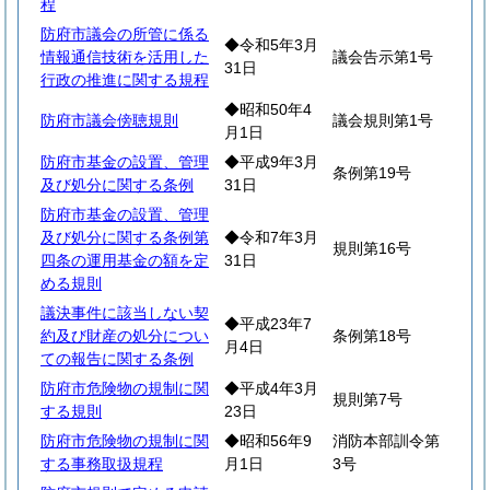
程
防府市議会の所管に係る
◆令和5年3月
情報通信技術を活用した
議会告示第1号
31日
行政の推進に関する規程
◆昭和50年4
防府市議会傍聴規則
議会規則第1号
月1日
防府市基金の設置、管理
◆平成9年3月
条例第19号
及び処分に関する条例
31日
防府市基金の設置、管理
及び処分に関する条例第
◆令和7年3月
規則第16号
四条の運用基金の額を定
31日
める規則
議決事件に該当しない契
◆平成23年7
約及び財産の処分につい
条例第18号
月4日
ての報告に関する条例
防府市危険物の規制に関
◆平成4年3月
規則第7号
する規則
23日
防府市危険物の規制に関
◆昭和56年9
消防本部訓令第
する事務取扱規程
月1日
3号