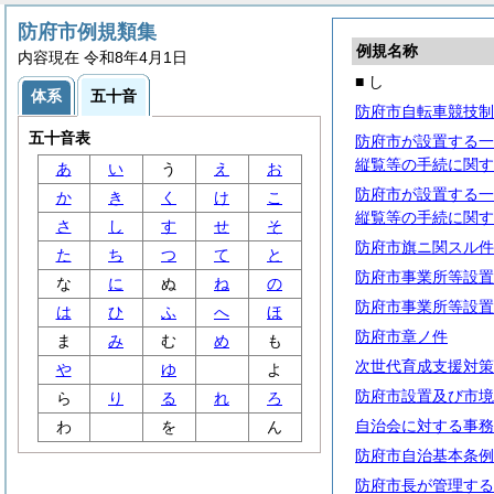
防府市例規類集
例規名称
内容現在 令和8年4月1日
■ し
体系
五十音
防府市自転車競技制
五十音表
防府市が設置する一
縦覧等の手続に関す
あ
い
う
え
お
防府市が設置する一
か
き
く
け
こ
縦覧等の手続に関す
さ
し
す
せ
そ
防府市旗ニ関スル件
た
ち
つ
て
と
防府市事業所等設置
な
に
ぬ
ね
の
防府市事業所等設置
は
ひ
ふ
へ
ほ
防府市章ノ件
ま
み
む
め
も
次世代育成支援対策
や
ゆ
よ
防府市設置及び市境
ら
り
る
れ
ろ
自治会に対する事務
わ
を
ん
防府市自治基本条例
防府市長が管理する