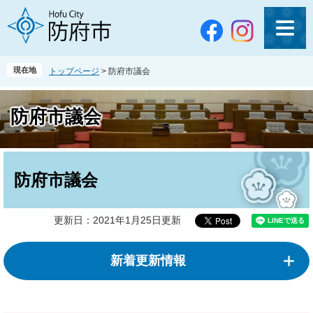
ペ
メ
ー
ニ
ジ
ュ
の
ー
先
を
現在地
トップページ
>
防府市議会
頭
飛
で
ば
す
し
防府市議会
。
て
本
文
本
へ
文
防府市議会
更新日：2021年1月25日更新
新着更新情報