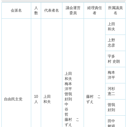
人
議会運営
経理責任
所属議員
会派名
代表者名
数
委員
者
名
上田
和夫
上野
忠彦
宇多
村 史朗
梅本
上田
洋平
和夫
梅本
河杉
洋平
憲二
曽我
10
上田
藤村 こ
自由民主党
好則
人
和夫
ずえ
中
曽我
谷
好則
哲
藤村 こ
田中
ずえ
敏靖