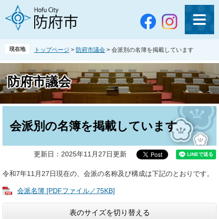
ペ
メ
ー
ニ
ジ
ュ
の
ー
先
を
現在地
トップページ
>
防府市議会
>
会派別の名簿を掲載しています
頭
飛
で
ば
す
し
防府市議会
。
て
本
文
本
へ
文
会派別の名簿を掲載しています
更新日：2025年11月27日更新
令和7年11月27日現在の、会派の名称及び構成は下記のとおりです。
会派名簿 [PDFファイル／75KB]
表のサイズを切り替える