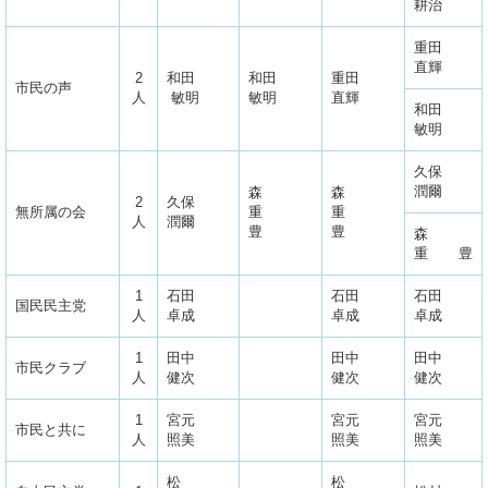
耕治
重田
直輝
2
和田
和田
重田
市民の声
人
敏明
敏明
直輝
和田
敏明
久保
潤爾
森
森
2
久保
無所属の会
重
重
人
潤爾
豊
豊
森
重 豊
1
石田
石田
石田
国民民主党
人
卓成
卓成
卓成
1
田中
田中
田中
市民クラブ
人
健次
健次
健次
1
宮元
宮元
宮元
市民と共に
人
照美
照美
照美
松
松