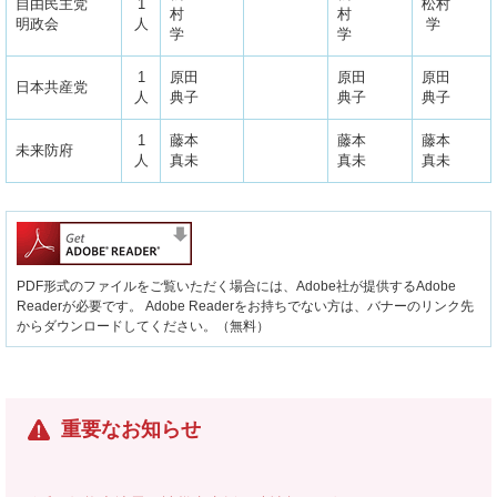
自由民主党
1
松村
村
村
明政会
人
学
学
学
1
原田
原田
原田
日本共産党
人
典子
典子
典子
1
藤本
藤本
藤本
未来防府
人
真未
真未
真未
PDF形式のファイルをご覧いただく場合には、Adobe社が提供するAdobe
Readerが必要です。
Adobe Readerをお持ちでない方は、バナーのリンク先
からダウンロードしてください。（無料）
重要なお知らせ