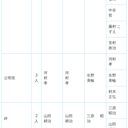
中谷
哲
藤村 こ
ずえ
安村
政治
河村
孝
河
河
3
生野
生野
公明党
村
村
人
美輪
美輪
孝
孝
村木
正弘
三原
昭治
2
山田
山田
三原 昭
絆
人
耕治
耕治
治
山田