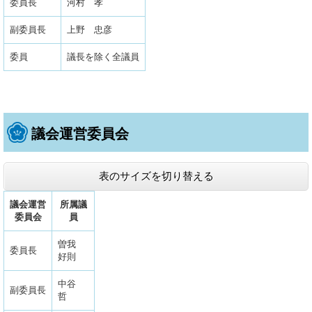
委員長
河村 孝
副委員長
上野 忠彦
委員
議長を除く全議員
議会運営委員会
表のサイズを切り替える
議会運営
所属議
委員会
員
曽我
委員長
好則
中谷
副委員長
哲