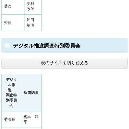
安村
委員
政治
和田
委員
敏明
デジタル推進調査特別委員会
表のサイズを切り替える
デジタ
ル推
進
所属議員
調査特
別委員
会
梅本 洋
委員長
平