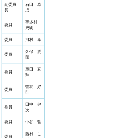
副委員
石田 卓
長
成
宇多村
委員
史朗
委員
河村 孝
久保 潤
委員
爾
重田 直
委員
輝
曽我 好
委員
則
田中 健
委員
次
委員
中谷 哲
藤村 こ
委員