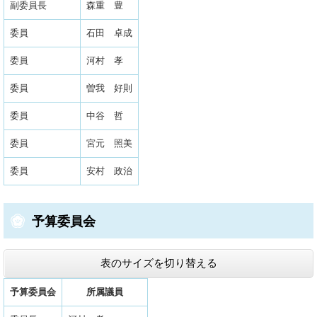
副委員長
森重 豊
委員
石田 卓成
委員
​河村 孝
委員
曽我 好則
委員
中谷 哲
委員
宮元 照美
委員
安村 政治
予算委員会
表のサイズを切り替える
予算委員会
所属議員