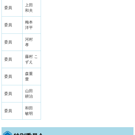
上田
委員
和夫
梅本
委員
洋平
河村
委員
孝
藤村 こ
委員
ずえ
森重
委員
豊
山田
委員
耕治
和田
委員
敏明