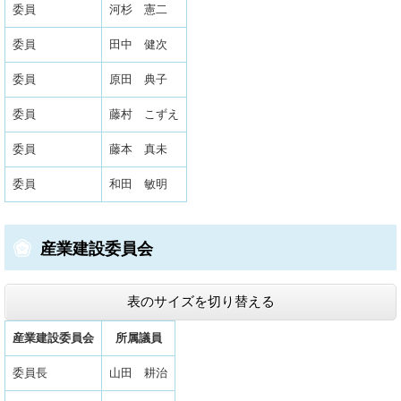
委員
河杉 憲二
委員
田中 健次
委員
原田 典子
委員
藤村 こずえ
委員
藤本 真未
委員
和田 敏明
産業建設委員会
表のサイズを切り替える
産業建設委員会
所属議員
委員長
山田 耕治