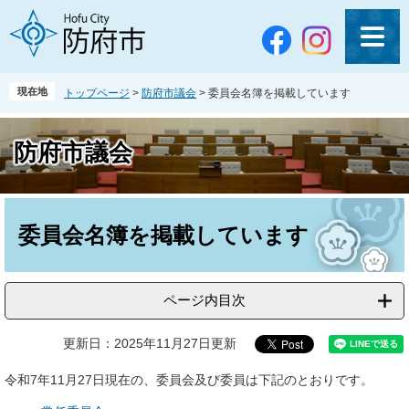
ペ
メ
ー
ニ
ジ
ュ
の
ー
先
を
現在地
トップページ
>
防府市議会
>
委員会名簿を掲載しています
頭
飛
で
ば
す
し
防府市議会
。
て
本
文
本
へ
文
委員会名簿を掲載しています
ページ内目次
更新日：2025年11月27日更新
令和7年11月27日現在の、委員会及び委員は下記のとおりです。