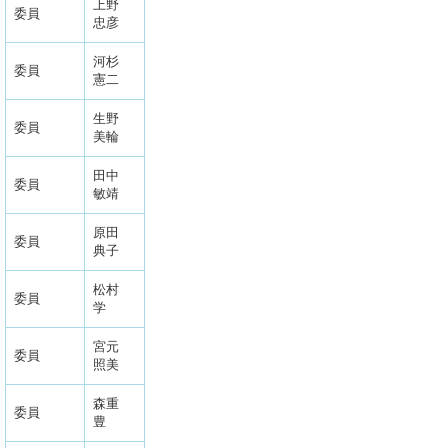
上野
委員
忠彦
河杉
委員
憲二
生野
委員
美輪
田中
委員
敏靖
原田
委員
典子
松村
委員
学
宮元
委員
照美
森重
委員
豊