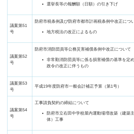
選挙長等の報酬額（日額）の引き下げ
防府市税条例及び防府市都市計画税条例中改正につ
議案第51
号
地方税法の改正によるもの
防府市消防団員等公務災害補償条例中改正について
議案第52
非常勤消防団員等に係る損害補償の基準を定
号
政令の改正に伴うもの
議案第53
平成19年度防府市一般会計補正予算（第1号）
号
工事請負契約の締結について
議案第54
防府市立右田中学校屋内運動場増改築（建築
号
体）工事