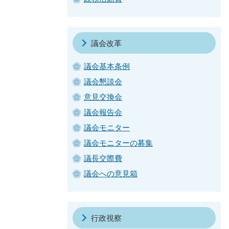
議会改革
議会基本条例
議会懇談会
意見交換会
議会報告会
議会モニター
議会モニターの募集
議長交際費
議会への意見箱
行政視察