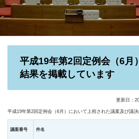
本
文
平成19年第2回定例会（6
結果を掲載しています
更新日：20
平成19年第2回定例会（6月）において上程された議案及び議
議案番号
件名