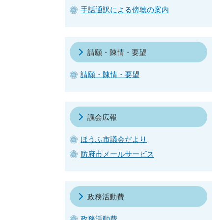
手話通訳による傍聴の案内
請願・陳情・要望
請願・陳情・要望
議会広報
ほうふ市議会だより
防府市メールサービス
政務活動費
政務活動費