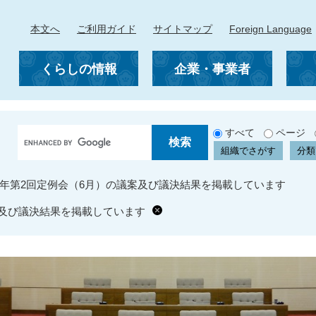
本文へ
ご利用ガイド
サイトマップ
Foreign Language
くらしの情報
企業・事業者
G
すべて
ページ
o
組織でさがす
分類
o
g
9年第2回定例会（6月）の議案及び議決結果を掲載しています
l
e
案及び議決結果を掲載しています
カ
ス
タ
ム
検
索