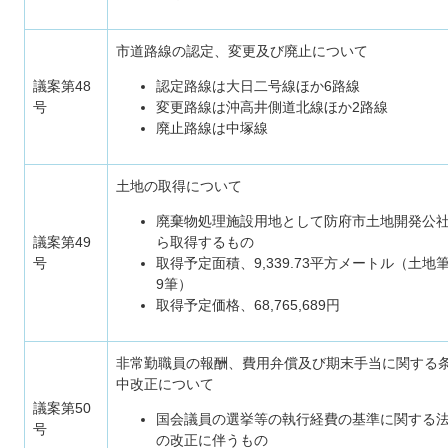
市道路線の認定、変更及び廃止について
議案第48
認定路線は大日二号線ほか6路線
号
変更路線は沖高井側道北線ほか2路線
廃止路線は中塚線
土地の取得について
廃棄物処理施設用地として防府市土地開発公
議案第49
ら取得するもの
号
取得予定面積、9,339.73平方メートル（土地
9筆）
取得予定価格、68,765,689円
非常勤職員の報酬、費用弁償及び期末手当に関する
中改正について
議案第50
国会議員の選挙等の執行経費の基準に関する
号
の改正に伴うもの