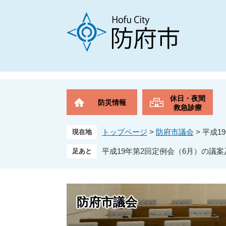
ペ
メ
ー
ニ
ジ
ュ
の
ー
先
を
頭
飛
で
ば
す
し
。
て
休日・夜間
防災情報
本
救急診療
文
へ
トップページ
>
防府市議会
>
平成1
現在地
平成19年第2回定例会（6月）の議
防府市議会