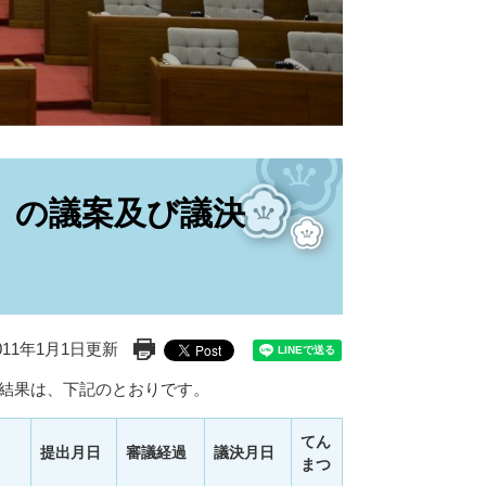
月）の議案及び議決
11年1月1日更新
印刷ページ表示
決結果は、下記のとおりです。
てん
提出月日
審議経過
議決月日
まつ