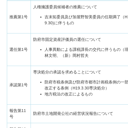
人権擁護委員候補者の推薦について
推薦第1号
吉末拓委員及び加屋野智美委員の任期満了（H1
9.30)に伴うもの
防府市固定資産評価員の選任について
選任第1号
人事異動による課税課長の交代に伴うもの（
林文明、（新）岡村哲夫
専決処分の承認を求めることについて
防府市税条例及び防府市都市計画税条例の一
承認第1号
改正する条例（H19.3.30専決処分）
地方税法の改正によるもの
報告第11
防府市土地開発公社の経営状況報告について
号