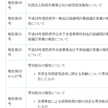
報告第19
社団法人防府市農業公社の経営状況報告について
号
報告第20
平成18年度防府市一般会計繰越明許費繰越計算書の
号
告について
報告第21
平成18年度防府市公共下水道事業特別会計繰越明許
号
繰越計算書の報告について
報告第22
平成18年度防府市水道事業会計予算繰越計算書の報
号
について
専決処分の報告について
報告第23
市営住宅明渡等請求に関する和解について専
から27号
分したもの
専決処分の報告について
報告第28
交通事故による損害賠償の額の決定を専決処
号
たもの