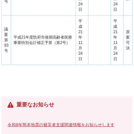
号
24
24
日
日
平
平
成
成
議
21
21
原
案
平成21年度防府市後期高齢者医療
年
年
案
第
事業特別会計補正予算（第2号）
11
11
可
93
月
月
決
号
24
24
日
日
重要なお知らせ
令和8年熊本地震の被災者支援関連情報をお知らせします