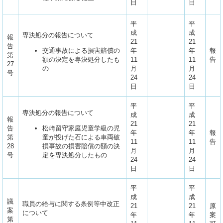
日
日
平
平
成
成
専決処分の報告について
報
21
21
告
交通事故による損害賠償の
年
年
報
第
額の決定を専決処分したも
11
11
告
27
の
月
月
号
24
24
日
日
平
平
専決処分の報告について
成
成
報
21
21
告
松崎留守家庭児童学級の児
年
年
報
第
童が投げた石による車両破
11
11
告
28
損事故の損害賠償の額の決
月
月
号
定を専決処分したもの
24
24
日
日
平
平
成
成
議
職員の給与に関する条例等中改正
21
21
原
案
について
年
年
案
第