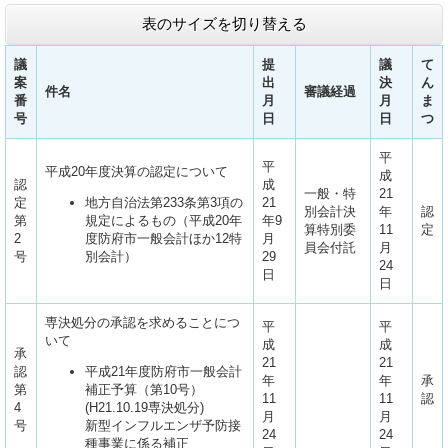
表のサイズを切り替える
議
提
議
て
案
出
決
ん
件名
審議経過
番
月
月
ま
号
日
日
つ
平
平
平成20年度決算の認定について
成
認
成
一般・特
21
定
地方自治法第233条第3項の
21
別会計決
年
認
第
規定によるもの（平成20年
年9
算特別委
11
定
2
度防府市一般会計ほか12特
月
員会付託
月
号
別会計）
29
24
日
日
専決処分の承認を求めることにつ
平
平
いて
成
成
承
21
21
認
平成21年度防府市一般会計
年
年
承
第
補正予算（第10号）
11
11
認
4
(H21.10.19専決処分)
月
月
号
新型インフルエンザ予防接
24
24
種事業に係る補正