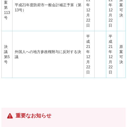
案
平成21年度防府市一般会計補正予算（第
年
年
案
第
13号）
12
12
可
113
月
月
決
号
22
22
日
日
平
平
成
成
決
21
21
原
議
外国人への地方参政権附与に反対する決
年
年
案
第5
議
12
12
可
号
月
月
決
22
22
日
日
重要なお知らせ