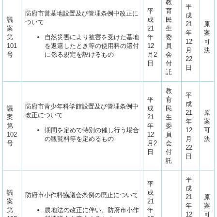
教
平
平
育
防府市営墓地設置及び管理条例中改正に
成
議
成
民
ついて
21
原
案
21
生
年
案
第
自然災害により被害を受けた墓地
年
委
12
可
101
を返還したとき等の使用料の還付
12
員
月
決
号
に係る規定を設けるもの
月2
会
22
日
付
日
託
教
平
平
育
成
防府市青少年科学館設置及び管理条例中
議
成
民
21
原
改正について
案
21
生
年
案
第
年
委
期間を定めて特別の催し行う場合
12
可
102
12
員
の観覧料等を定めるもの
月
決
号
月2
会
22
日
付
日
託
平
平
成
議
成
防府市小作料協議会条例の廃止について
21
原
案
21
年
案
第
農地法の改正に伴い、防府市小作
年
12
可