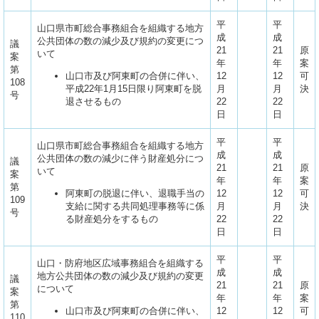
平
平
山口県市町総合事務組合を組織する地方
成
成
公共団体の数の減少及び規約の変更につ
議
21
21
原
いて
案
年
年
案
第
山口市及び阿東町の合併に伴い、
12
12
可
108
平成22年1月15日限り阿東町を脱
月
月
決
号
退させるもの
22
22
日
日
平
平
山口県市町総合事務組合を組織する地方
成
成
公共団体の数の減少に伴う財産処分につ
議
21
21
原
いて
案
年
年
案
第
阿東町の脱退に伴い、退職手当の
12
12
可
109
支給に関する共同処理事務等に係
月
月
決
号
る財産処分をするもの
22
22
日
日
平
平
山口・防府地区広域事務組合を組織する
成
成
地方公共団体の数の減少及び規約の変更
議
21
21
原
について
案
年
年
案
第
山口市及び阿東町の合併に伴い、
12
12
可
110