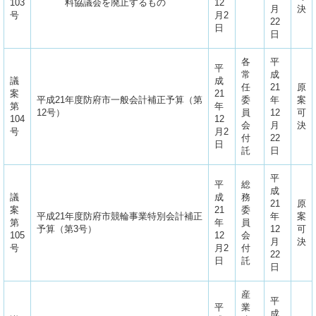
103
料協議会を廃止するもの
12
月
決
号
月2
22
日
日
各
平
平
常
成
議
成
任
21
原
案
21
平成21年度防府市一般会計補正予算（第
委
年
案
第
年
12号）
員
12
可
104
12
会
月
決
号
月2
付
22
日
託
日
平
平
総
成
議
成
務
21
原
案
21
委
平成21年度防府市競輪事業特別会計補正
年
案
第
年
員
予算（第3号）
12
可
105
12
会
月
決
号
月2
付
22
日
託
日
産
平
平
業
成