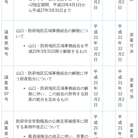
号
月2
月2
○2指定期間、平成22年4月1日か
日
日
ら平成27年3月31日まで
平
平
山口・防府地区広域事務組合の解散につ
議
成
成
原
いて
案
21
21
案
第
年
年
山口・防府地区広域事務組合を平
可
96
12
12
成22年3月31日限り解散するもの
決
号
月2
月2
日
日
平
平
山口・防府地区広域事務組合の解散に伴
議
成
成
う財産処分について
原
案
21
21
案
第
山口・防府地区広域事務組合の解
年
年
可
97
散に伴い、この組合の所有する財
12
12
決
号
産の処分を定めるもの
月2
月2
日
日
平
平
防府市非常勤職員の公務災害補償等に関
議
成
成
原
する条例中改正について
案
21
21
案
第
年
年
船員保険法の改正に伴い、所要の
可