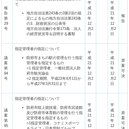
平
平
て
報
成
成
告
地方自治法第243条の3第2項の規
21
21
報
第
定によるもの地方自治法第243条
年
年
告
29
の3…財政状況の公表等
12
12
号
地方自治法施行令第173条…法人
月2
月2
の経営状況等を説明する書類
日
日
指定管理者の指定について
平
平
議
防府市まちの駅の管理を行う指定
成
成
原
案
管理者を指定するもの
21
21
案
第
○1 指定管理者、一般社団法人防
年
年
可
94
府市観光協会
12
12
決
号
○2 指定期間、平成22年4月1日か
月2
月2
ら平成27年3月31日まで
日
日
指定管理者の指定について
平
平
防府市陸上競技場、防府市武道館
議
成
成
及び防府市体育館の管理を行う指
原
案
21
21
定管理者を指定するもの
案
第
年
年
○1指定管理者、コナミスポーツ
可
95
12
12
＆ライフ・日本管財グループ
決