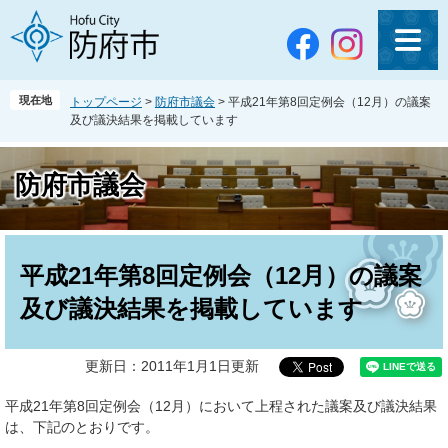
ペ
メ
ー
ニ
ジ
ュ
の
ー
先
を
現在地
トップページ
>
防府市議会
>
平成21年第8回定例会（12月）の議案
頭
飛
及び議決結果を掲載しています
で
ば
す
し
。
て
防府市議会
本
文
へ
本
文
平成21年第8回定例会（12月）の議案
及び議決結果を掲載しています
更新日：2011年1月1日更新
平成21年第8回定例会（12月）において上程された議案及び議決結果
は、下記のとおりです。