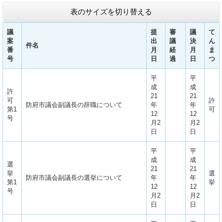
表のサイズを切り替える
議
提
審
議
て
案
出
議
決
ん
件名
番
月
経
月
ま
号
日
過
日
つ
平
平
成
成
許
21
21
可
許
防府市議会副議長の辞職について
年
年
第1
可
12
12
号
月2
月2
日
日
平
平
成
成
選
21
21
挙
選
防府市議会副議長の選挙について
年
年
第1
挙
12
12
号
月2
月2
日
日