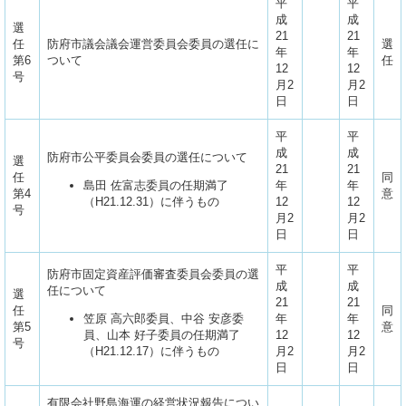
平
平
成
成
選
21
21
任
防府市議会議会運営委員会委員の選任に
選
年
年
第6
ついて
任
12
12
号
月2
月2
日
日
平
平
成
成
防府市公平委員会委員の選任について
選
21
21
任
同
島田 佐富志委員の任期満了
年
年
第4
意
（H21.12.31）に伴うもの
12
12
号
月2
月2
日
日
平
平
防府市固定資産評価審査委員会委員の選
成
成
任について
選
21
21
任
同
笠原 高六郎委員、中谷 安彦委
年
年
第5
意
員、山本 好子委員の任期満了
12
12
号
（H21.12.17）に伴うもの
月2
月2
日
日
有限会社野島海運の経営状況報告につい