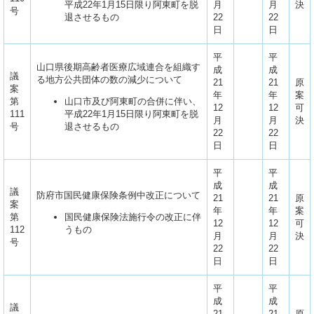
平成22年1月15日限り阿東町を脱
月
月
決
号
退させるもの
22
22
日
日
平
平
山口県後期高齢者医療広域連合を組織す
成
成
議
る地方公共団体の数の減少について
21
21
原
案
年
年
案
第
山口市及び阿東町の合併に伴い、
12
12
可
111
平成22年1月15日限り阿東町を脱
月
月
決
号
退させるもの
22
22
日
日
平
平
成
成
議
防府市国民健康保険条例中改正について
21
21
原
案
年
年
案
第
国民健康保険法施行令の改正に伴
12
12
可
112
うもの
月
月
決
号
22
22
日
日
平
平
成
成
議
21
21
原