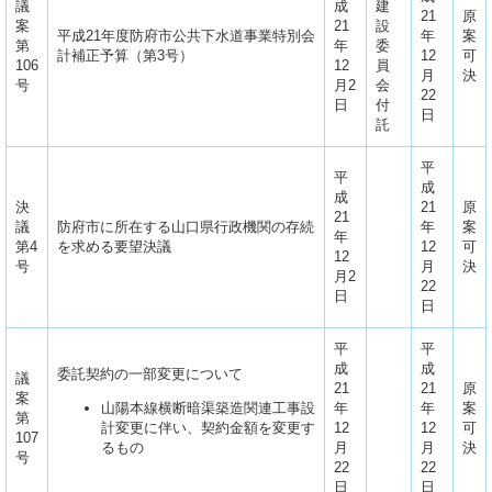
議
成
建
21
原
案
21
設
平成21年度防府市公共下水道事業特別会
年
案
第
年
委
計補正予算（第3号）
12
可
106
12
員
月
決
号
月2
会
22
日
付
日
託
平
平
成
成
決
21
原
21
議
防府市に所在する山口県行政機関の存続
年
案
年
第4
を求める要望決議
12
可
12
号
月
決
月2
22
日
日
平
平
成
成
委託契約の一部変更について
議
21
21
原
案
山陽本線横断暗渠築造関連工事設
年
年
案
第
計変更に伴い、契約金額を変更す
12
12
可
107
るもの
月
月
決
号
22
22
日
日