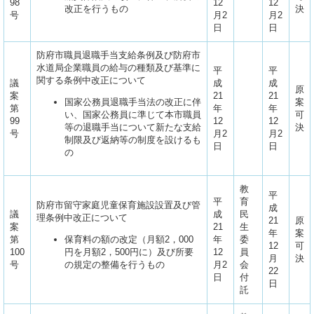
98
12
12
改正を行うもの
決
号
月2
月2
日
日
防府市職員退職手当支給条例及び防府市
水道局企業職員の給与の種類及び基準に
平
平
関する条例中改正について
議
成
成
原
案
21
21
国家公務員退職手当法の改正に伴
案
第
年
年
い、国家公務員に準じて本市職員
可
99
12
12
等の退職手当について新たな支給
決
号
月2
月2
制限及び返納等の制度を設けるも
日
日
の
教
平
平
育
防府市留守家庭児童保育施設設置及び管
成
議
成
民
理条例中改正について
21
原
案
21
生
年
案
第
保育料の額の改定（月額2，000
年
委
12
可
100
円を月額2，500円に）及び所要
12
員
月
決
号
の規定の整備を行うもの
月2
会
22
日
付
日
託