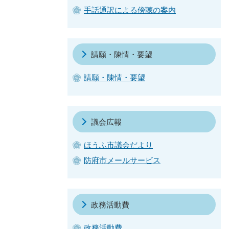
手話通訳による傍聴の案内
請願・陳情・要望
請願・陳情・要望
議会広報
ほうふ市議会だより
防府市メールサービス
政務活動費
政務活動費