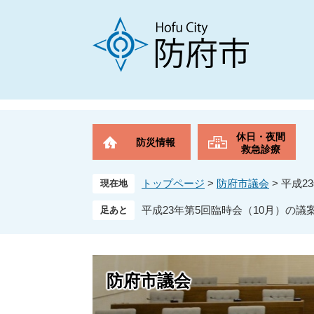
ペ
メ
ー
ニ
ジ
ュ
の
ー
先
を
頭
飛
で
ば
す
し
。
て
休日・夜間
防災情報
本
救急診療
文
へ
トップページ
>
防府市議会
>
平成2
現在地
平成23年第5回臨時会（10月）の
防府市議会