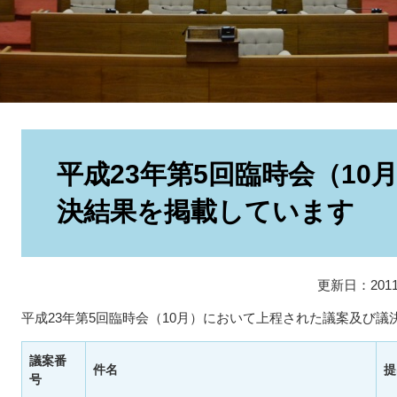
本
文
平成23年第5回臨時会（10
決結果を掲載しています
更新日：201
平成23年第5回臨時会（10月）において上程された議案及び
議案番
件名
提
号