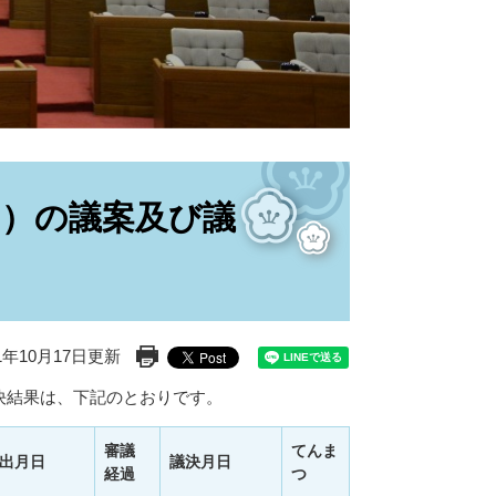
月）の議案及び議
1年10月17日更新
印刷ページ表示
議決結果は、下記のとおりです。
審議
てんま
出月日
議決月日
経過
つ