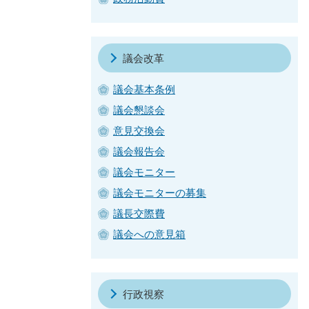
議会改革
議会基本条例
議会懇談会
意見交換会
議会報告会
議会モニター
議会モニターの募集
議長交際費
議会への意見箱
行政視察