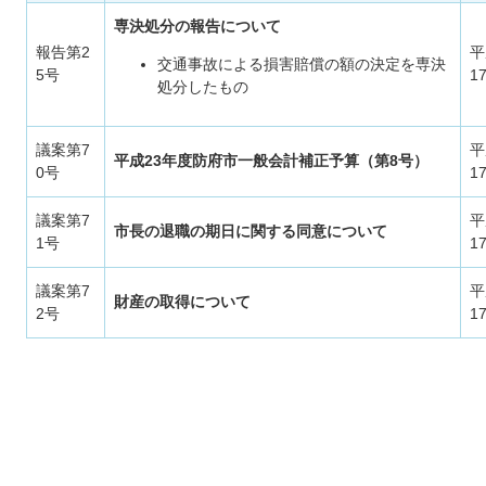
専決処分の報告について
報告第2
平
交通事故による損害賠償の額の決定を専決
5号
1
処分したもの
議案第7
平
平成23年度防府市一般会計補正予算（第8号）
0号
1
議案第7
平
市長の退職の期日に関する同意について
1号
1
議案第7
平
財産の取得について
2号
1