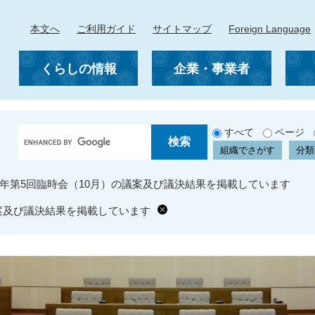
本文へ
ご利用ガイド
サイトマップ
Foreign Language
くらしの情報
企業・事業者
G
すべて
ページ
o
組織でさがす
分類
o
g
3年第5回臨時会（10月）の議案及び議決結果を掲載しています
l
e
議案及び議決結果を掲載しています
カ
ス
タ
ム
検
索