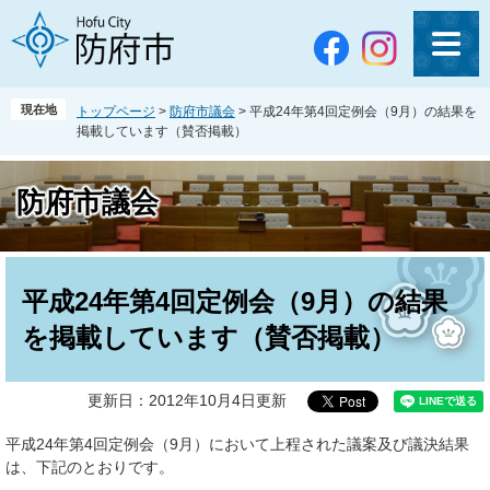
ペ
メ
ー
ニ
ジ
ュ
の
ー
先
を
現在地
トップページ
>
防府市議会
>
平成24年第4回定例会（9月）の結果を
頭
飛
掲載しています（賛否掲載）
で
ば
す
し
。
て
防府市議会
本
文
へ
本
文
平成24年第4回定例会（9月）の結果
を掲載しています（賛否掲載）
更新日：2012年10月4日更新
平成24年第4回定例会（9月）において上程された議案及び議決結果
は、下記のとおりです。