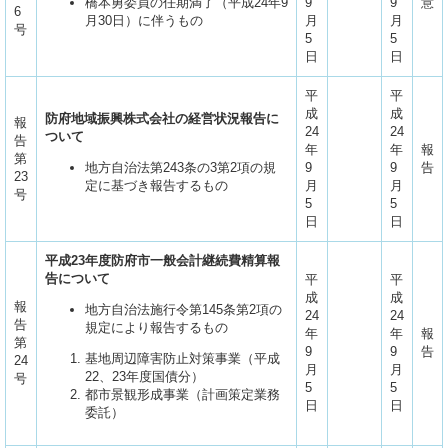
橋本勇委員の任期満了（平成24年9
9
9
意
6
月30日）に伴うもの
月
月
号
5
5
日
日
平
平
成
成
防府地域振興株式会社の経営状況報告に
報
24
24
ついて
告
年
年
報
第
地方自治法第243条の3第2項の規
9
9
告
23
定に基づき報告するもの
月
月
号
5
5
日
日
平成23
年度防府市一般会計継続費精算報
告について
平
平
成
成
報
地方自治法施行令第145条第2項の
24
24
告
規定により報告するもの
年
年
報
第
9
9
告
基地周辺障害防止対策事業（平成
24
月
月
22、23年度国債分）
号
5
5
都市景観形成事業（計画策定業務
日
日
委託）