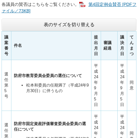
各議員の賛否はこちらをご覧ください。
第4回定例会賛否 [PDFフ
ァイル／73KB]
表のサイズを切り替える
議
提
議
て
案
出
審議
決
ん
件名
番
月
経過
月
ま
号
日
日
つ
平
平
成
成
選
防府市教育委員会委員の選任について
24
24
任
年
年
同
第
松本和委員の任期満了（平成24年9
9
9
意
5
月30日）に伴うもの
月
月
号
5
5
日
日
平
平
成
成
防府市固定資産評価審査委員会委員の選
選
24
24
任について
任
年
年
同
第