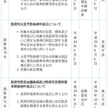
号
閉会
するための基本的事項等を定める
8
5
中継
もの
日
日
続審
査
防府市火災予防条例中改正について
対象火気設備等の位置、構造及び
平
平
管理並びに対象火気器具等の取扱
成
成
議
いに関する条例の制定に関する基
24
24
原
案
準を定める省令の一部を改正する
年
年
案
第
省令の公布に伴いうもの
9
9
可
70
月
月
決
火災予防条例で定める対象火気設
号
5
5
備に電気自動車等用の急速充電設
日
日
備を新たに加えるもの
所要の条文整備
防府市防災会議条例及び防府市災害対策
平
平
本部条例中改正について
成
成
議
24
総務
24
修
案
災害対策基本法の改正に伴うもの
年
委員
年
正
第
9
会付
10
可
防府市防災会議の委員に自主防災
71
月
託
月
決
組織を構成する者等を加えるもの
号