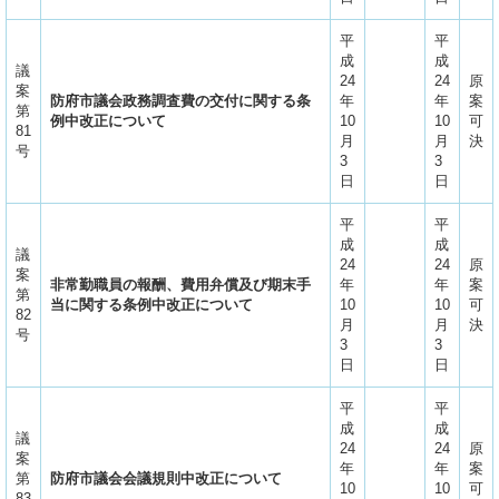
平
平
成
成
議
24
24
原
案
防府市議会政務調査費の交付に関する条
年
年
案
第
例中改正について
10
10
可
81
月
月
決
号
3
3
日
日
平
平
成
成
議
24
24
原
案
非常勤職員の報酬、費用弁償及び期末手
年
年
案
第
当に関する条例中改正について
10
10
可
82
月
月
決
号
3
3
日
日
平
平
成
成
議
24
24
原
案
年
年
案
第
防府市議会会議規則中改正について
10
10
可
83