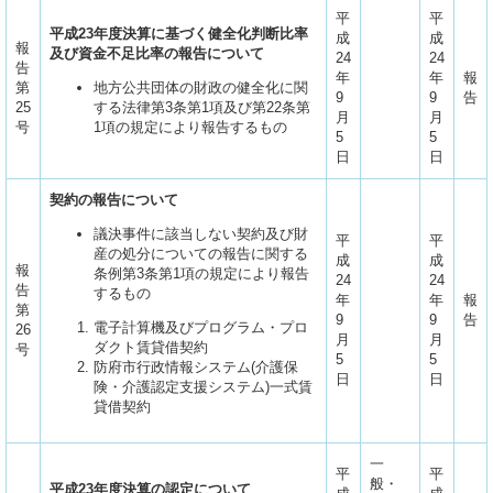
平
平
平成23年度決算に基づく健全化判断比率
成
成
報
及び資金不足比率の報告について
24
24
告
年
年
報
第
地方公共団体の財政の健全化に関
9
9
告
25
する法律第3条第1項及び第22条第
月
月
号
1項の規定により報告するもの
5
5
日
日
契約の報告について
議決事件に該当しない契約及び財
平
平
産の処分についての報告に関する
成
成
報
条例第3条第1項の規定により報告
24
24
告
するもの
年
年
報
第
9
9
告
電子計算機及びプログラム・プロ
26
月
月
ダクト賃貸借契約
号
5
5
防府市行政情報システム(介護保
日
日
険・介護認定支援システム)一式賃
貸借契約
一
平
平
般・
平成23年度決算の認定について