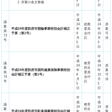
5
3
所要の条文整備
日
日
平
平
成
成
議
24
総務
24
原
案
平成24年度防府市競輪事業特別会計補正
年
委員
年
案
第
予算（第1号）
9
会付
10
可
73
月
託
月
決
号
5
3
日
日
平
平
成
成
議
教育
24
24
原
案
民生
平成24年度防府市国民健康保険事業特別
年
年
案
第
委員
会計補正予算（第1号）
9
10
可
74
会付
月
月
決
号
託
5
3
日
日
平
平
成
成
議
教育
24
24
原
案
民生
平成24年度防府市駐車場事業特別会計補
年
年
案