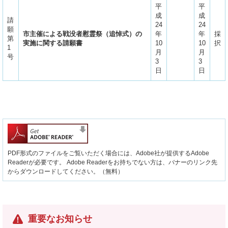
平
平
成
成
請
24
24
願
市主催による戦没者慰霊祭（追悼式）の
年
年
採
第
実施に関する請願書
10
10
択
1
月
月
号
3
3
日
日
PDF形式のファイルをご覧いただく場合には、Adobe社が提供するAdobe
Readerが必要です。
Adobe Readerをお持ちでない方は、バナーのリンク先
からダウンロードしてください。（無料）
重要なお知らせ