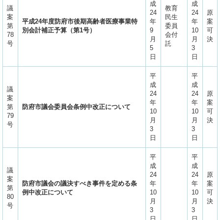
成
成
議
教育
24
24
原
案
民生
平成24年度防府市後期高齢者医療事業特
年
年
案
第
委員
別会計補正予算（第1号）
9
10
可
78
会付
月
月
決
号
託
5
3
日
日
平
平
成
成
議
24
24
原
案
年
年
案
第
防府市議会委員会条例中改正について
10
10
可
79
月
月
決
号
3
3
日
日
平
平
成
成
議
24
24
原
案
防府市議会の議決すべき事件を定める条
年
年
案
第
例中改正について
10
10
可
80
月
月
決
号
3
3
日
日