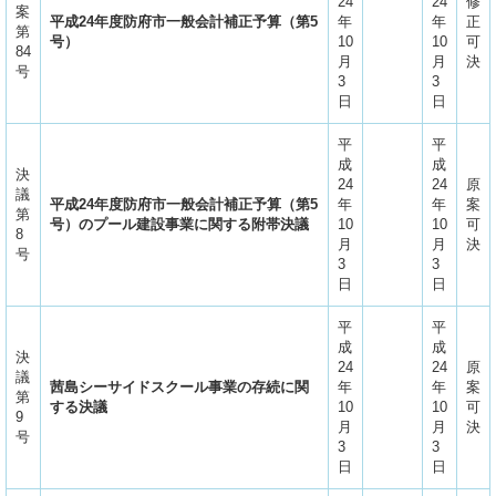
24
24
修
案
平成24年度防府市一般会計補正予算（第5
年
年
正
第
号）
10
10
可
84
月
月
決
号
3
3
日
日
平
平
成
成
決
24
24
原
議
平成24年度防府市一般会計補正予算（第5
年
年
案
第
号）のプール建設事業に関する附帯決議
10
10
可
8
月
月
決
号
3
3
日
日
平
平
成
成
決
24
24
原
議
茜島シーサイドスクール事業の存続に関
年
年
案
第
する決議
10
10
可
9
月
月
決
号
3
3
日
日