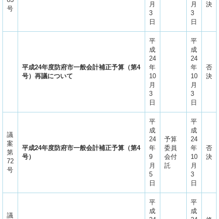
月
月
決
号
3
3
日
日
平
平
成
成
24
24
平成24年度防府市一般会計補正予算（第4
年
年
否
号）再議について
10
10
決
月
月
3
3
日
日
平
平
成
成
議
24
予算
24
案
平成24年度防府市一般会計補正予算（第4
年
委員
年
否
第
号）
9
会付
10
決
72
月
託
月
号
5
3
日
日
平
平
成
成
議