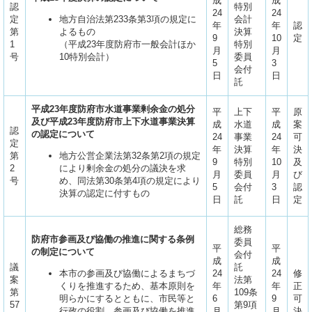
成
成
認
特別
24
24
定
地方自治法第233条第3項の規定に
会計
年
年
認
第
よるもの
決算
9
10
定
1
（平成23年度防府市一般会計ほか
特別
月
月
号
10特別会計）
委員
5
3
会付
日
日
託
平成2
3年度防府市水道事業剰余金の処分
平
上下
平
原
及び平成23年度防府市上下水道事業決算
成
水道
成
案
認
の認定について
24
事業
24
可
定
年
決算
年
決
第
地方公営企業法第32条第2項の規定
9
特別
10
及
2
により剰余金の処分の議決を求
月
委員
月
び
号
め、同法第30条第4項の規定により
5
会付
3
認
決算の認定に付すもの
日
託
日
定
総務
防府市参画及び協働の推進に関する条例
委員
平
平
の制定について
会付
成
成
議
託
本市の参画及び協働によるまちづ
24
24
修
案
法第
くりを推進するため、基本原則を
年
年
正
第
109条
明らかにするとともに、市民等と
6
9
可
57
第9項
行政の役割、参画及び協働を推進
月
月
決