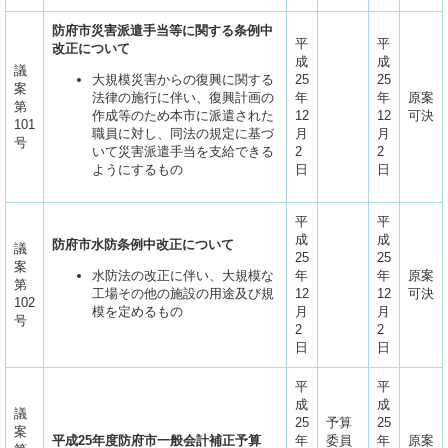
防府市災害派遣手当等に関する条例中
平
平
改正について
成
成
議
大規模災害からの復興に関する
25
25
案
法律の施行に伴い、復興計画の
年
年
原案
第
作成等のため本市に派遣された
12
12
可決
101
職員に対し、同法の規定に基づ
月
月
号
いて災害派遣手当を支給できる
2
2
ようにするもの
日
日
平
平
成
成
防府市水防条例中改正について
議
25
25
案
水防法の改正に伴い、大規模な
年
年
原案
第
工場その他の施設の用途及び規
12
12
可決
102
模を定めるもの
月
月
号
2
2
日
日
平
平
成
成
議
25
予算
25
案
平成25年度防府市一般会計補正予算
年
委員
年
原案