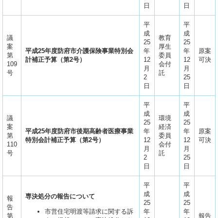
日
日
平
平
成
成
議
教育
25
25
案
厚生
平成25年度防府市介護保険事業特別会
年
年
原案
第
委員
計補正予算（第2号）
12
12
可決
109
会付
月
月
号
託
2
25
日
日
平
平
成
成
議
環境
25
25
案
経済
平成25年度防府市後期高齢者医療事業
年
年
原案
第
委員
特別会計補正予算（第2号）
12
12
可決
110
会付
月
月
号
託
2
25
日
日
平
平
成
成
専決処分の報告について
報
25
25
告
市営住宅明渡等請求に関する訴
年
年
第
報告