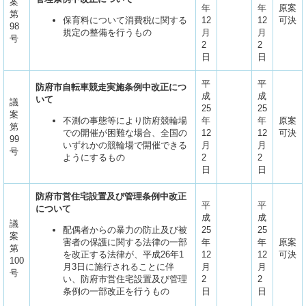
案
年
年
原案
第
保育料について消費税に関する
12
12
可決
98
規定の整備を行うもの
月
月
号
2
2
日
日
平
平
防府市自転車競走実施条例中改正につ
成
成
いて
議
25
25
案
不測の事態等により防府競輪場
年
年
原案
第
での開催が困難な場合、全国の
12
12
可決
99
いずれかの競輪場で開催できる
月
月
号
ようにするもの
2
2
日
日
防府市営住宅設置及び管理条例中改正
平
平
について
成
成
議
配偶者からの暴力の防止及び被
25
25
案
害者の保護に関する法律の一部
年
年
原案
第
を改正する法律が、平成26年1
12
12
可決
100
月3日に施行されることに伴
月
月
号
い、防府市営住宅設置及び管理
2
2
条例の一部改正を行うもの
日
日