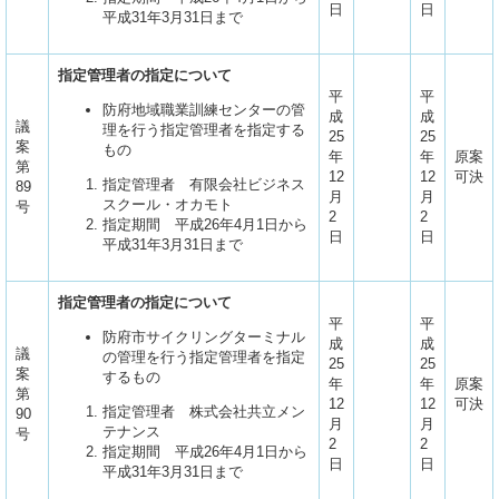
日
日
平成31年3月31日まで
指定管理者の指定について
平
平
防府地域職業訓練センターの管
成
成
議
理を行う指定管理者を指定する
25
25
案
もの
年
年
原案
第
12
12
可決
指定管理者 有限会社ビジネス
89
月
月
スクール・オカモト
号
2
2
指定期間 平成26年4月1日から
日
日
平成31年3月31日まで
指定管理者の指定について
平
平
防府市サイクリングターミナル
成
成
議
の管理を行う指定管理者を指定
25
25
案
するもの
年
年
原案
第
12
12
可決
指定管理者 株式会社共立メン
90
月
月
テナンス
号
2
2
指定期間 平成26年4月1日から
日
日
平成31年3月31日まで