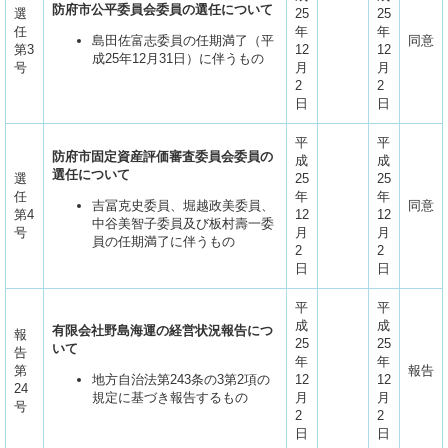
防府市公平委員会委員の選任について
選
25
25
任
年
年
島田佐富志委員の任期満了（平
同意
第3
12
12
成25年12月31日）に伴うもの
号
月
月
2
2
日
日
平
平
防府市固定資産評価審査委員会委員の
成
成
選任について
選
25
25
任
年
年
吉冨克史委員、堀越政美委員、
同意
第4
12
12
中谷美智子委員及び板村壽一委
号
月
月
員の任期満了に伴うもの
2
2
日
日
平
平
成
成
有限会社野島海運の経営状況報告につ
報
25
25
いて
告
年
年
第
報告
地方自治法第243条の3第2項の
12
12
24
規定に基づき報告するもの
月
月
号
2
2
日
日