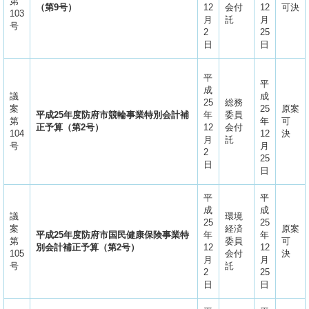
第
（第9号）
12
会付
12
可決
103
月
託
月
号
2
25
日
日
平
平
成
議
成
25
総務
案
25
原案
平成25年度防府市競輪事業特別会計補
年
委員
第
年
可
正予算（第2号）
12
会付
104
12
決
月
託
号
月
2
25
日
日
平
平
成
成
議
環境
25
25
案
経済
原案
平成25年度防府市国民健康保険事業特
年
年
第
委員
可
別会計補正予算（第2号）
12
12
105
会付
決
月
月
号
託
2
25
日
日