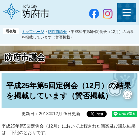
ペ
メ
ー
ニ
ジ
ュ
の
ー
先
を
現在地
トップページ
>
防府市議会
>
平成25年第5回定例会（12月）の結果
頭
飛
を掲載しています（賛否掲載）
で
ば
す
し
。
て
防府市議会
本
文
へ
本
文
平成25年第5回定例会（12月）の結果
を掲載しています（賛否掲載）
更新日：2013年12月25日更新
平成25年第5回定例会（12月）において上程された議案及び議決結果
は、下記のとおりです。