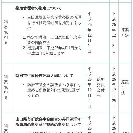
指定管理者の指定について
平
平
三田尻塩田記念産業公園の管理
成
成
議
を行う指定管理者を指定するも
25
25
案
の
年
年
原案
第
12
12
可決
指定管理者 三田尻塩田記念産
91
月
月
業公園保存会
号
2
2
指定期間 平成26年4月1日から
日
日
平成31年3月31日まで
平
平
成
成
防府市行政経営改革大綱について
議
25
総務
25
案
原案
防府市議会の議決すべき事件を
年
委員
年
第
可
定める条例第2条の規定に基づ
12
会付
12
92
決
くもの
月
託
月
号
2
25
日
日
平
平
山口県市町総合事務組合の共同処理す
成
成
る事務の変更及び規約の変更について
議
25
25
案