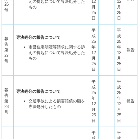
えの提起について専決処分した
12
12
26
もの
月
月
号
25
25
日
日
平
平
成
成
専決処分の報告について
報
25
25
告
市営住宅明渡等請求に関する訴
年
年
第
報告
えの提起について専決処分した
12
12
27
もの
月
月
号
25
25
日
日
平
平
成
成
報
専決処分の報告について
25
25
告
年
年
第
交通事故による損害賠償の額を
報告
12
12
28
専決処分したもの
月
月
号
25
25
日
日
平
平
成
成