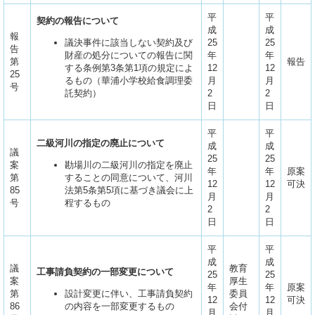
平
平
契約の報告について
成
成
報
議決事件に該当しない契約及び
25
25
告
財産の処分についての報告に関
年
年
第
報告
する条例第3条第1項の規定によ
12
12
25
るもの（華浦小学校給食調理委
月
月
号
託契約）
2
2
日
日
平
平
二級河川の指定の廃止について
成
成
議
25
25
案
勘場川の二級河川の指定を廃止
年
年
原案
第
することの同意について、河川
12
12
可決
85
法第5条第5項に基づき議会に上
月
月
号
程するもの
2
2
日
日
平
平
成
成
議
教育
工事請負契約の一部変更について
25
25
案
厚生
年
年
原案
第
設計変更に伴い、工事請負契約
委員
12
12
可決
86
の内容を一部変更するもの
会付
月
月