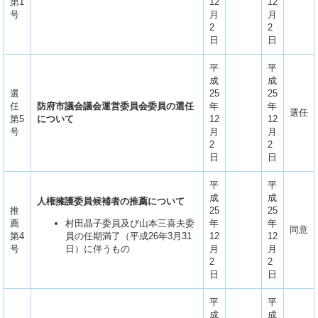
第1
12
12
号
月
月
2
2
日
日
平
平
成
成
選
25
25
任
防府市議会議会運営委員会委員の選任
年
年
選任
第5
について
12
12
号
月
月
2
2
日
日
平
平
成
成
人権擁護委員候補者の推薦について
推
25
25
薦
村田晶子委員及び山本三喜夫委
年
年
同意
第4
員の任期満了（平成26年3月31
12
12
号
日）に伴うもの
月
月
2
2
日
日
平
平
成
成