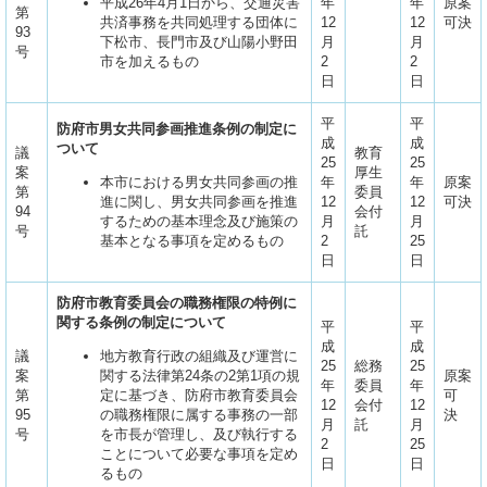
平成26年4月1日から、交通災害
年
年
原案
第
共済事務を共同処理する団体に
12
12
可決
93
下松市、長門市及び山陽小野田
月
月
号
市を加えるもの
2
2
日
日
平
平
防府市男女共同参画推進条例の制定に
成
成
ついて
議
教育
25
25
案
厚生
本市における男女共同参画の推
年
年
原案
第
委員
進に関し、男女共同参画を推進
12
12
可決
94
会付
するための基本理念及び施策の
月
月
号
託
基本となる事項を定めるもの
2
25
日
日
防府市教育委員会の職務権限の特例に
関する条例の制定について
平
平
成
成
議
地方教育行政の組織及び運営に
25
総務
25
案
関する法律第24条の2第1項の規
原案
年
委員
年
第
定に基づき、防府市教育委員会
可
12
会付
12
95
の職務権限に属する事務の一部
決
月
託
月
号
を市長が管理し、及び執行する
2
25
ことについて必要な事項を定め
日
日
るもの