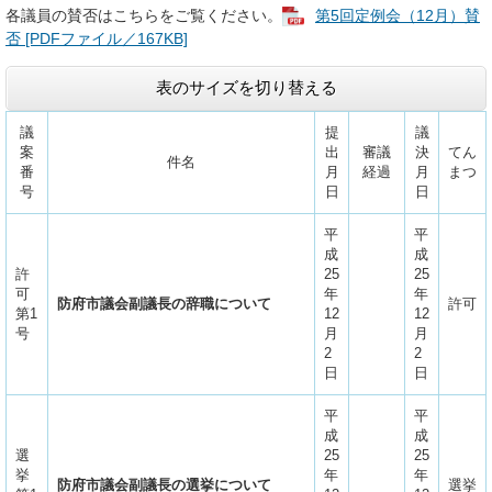
各議員の賛否はこちらをご覧ください。
第5回定例会（12月）賛
否 [PDFファイル／167KB]
表のサイズを切り替える
議
提
議
案
出
審議
決
てん
件名
番
月
経過
月
まつ
号
日
日
平
平
成
成
許
25
25
可
年
年
防府市議会副議長の辞職について
許可
第1
12
12
号
月
月
2
2
日
日
平
平
成
成
選
25
25
挙
年
年
防府市議会副議長の選挙について
選挙