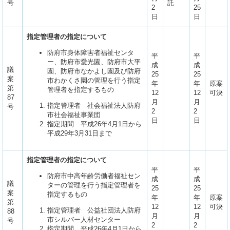
号
託
2
25
日
日
指定管理者の指定について
防府市身体障害者福祉センタ
平
平
ー、防府市愛光園、防府市大平
成
成
議
園、防府市なかよし園及び防府
25
25
案
市わかくさ園の管理を行う指定
年
年
原案
第
管理者を指定するもの
12
12
可決
87
月
月
指定管理者 社会福祉法人防府
号
2
2
市社会福祉事業団
日
日
指定期間 平成26年4月1日から
平成29年3月31日まで
指定管理者の指定について
平
平
防府市中高年齢労働者福祉セン
成
成
議
ターの管理を行う指定管理者を
25
25
案
指定するもの
年
年
原案
第
12
12
可決
指定管理者 公益社団法人防府
88
月
月
市シルバー人材センター
号
2
2
指定期間 平成26年4月1日から