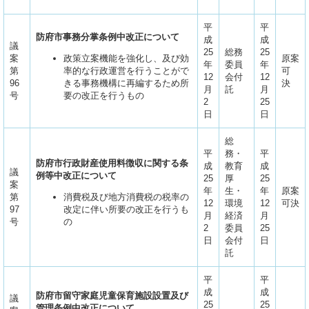
平
平
防府市事務分掌条例中改正について
成
成
議
25
総務
25
案
政策立案機能を強化し、及び効
原案
年
委員
年
第
率的な行政運営を行うことがで
可
12
会付
12
96
きる事務機構に再編するため所
決
月
託
月
号
要の改正を行うもの
2
25
日
日
総
平
務・
平
防府市行政財産使用料徴収に関する条
成
教育
成
議
例等中改正について
25
厚
25
案
年
生・
年
原案
第
消費税及び地方消費税の税率の
12
環境
12
可決
97
改定に伴い所要の改正を行うも
月
経済
月
号
の
2
委員
25
日
会付
日
託
平
平
成
成
防府市留守家庭児童保育施設設置及び
議
25
25
管理条例中改正について