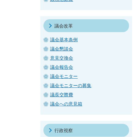
議会改革
議会基本条例
議会懇談会
意見交換会
議会報告会
議会モニター
議会モニターの募集
議長交際費
議会への意見箱
行政視察