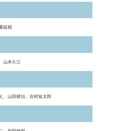
重延昭
、山本久江
え、山田耕治、吉村祐太郎
二、和田敏明