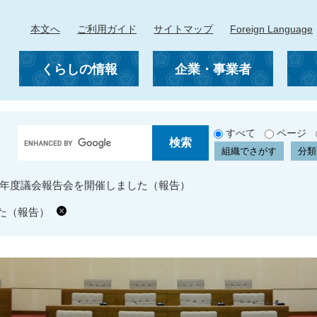
本文へ
ご利用ガイド
サイトマップ
Foreign Language
くらしの情報
企業・事業者
G
すべて
ページ
o
組織でさがす
分類
o
g
0年度議会報告会を開催しました（報告）
l
e
た（報告）
カ
ス
タ
ム
検
索