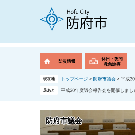
ペ
メ
ー
ニ
ジ
ュ
の
ー
先
を
頭
飛
で
ば
す
し
。
て
休日・夜間
防災情報
本
救急診療
文
へ
トップページ
>
防府市議会
>
平成3
現在地
平成30年度議会報告会を開催しまし
防府市議会