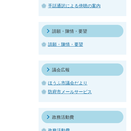
手話通訳による傍聴の案内
請願・陳情・要望
請願・陳情・要望
議会広報
ほうふ市議会だより
防府市メールサービス
政務活動費
政務活動費