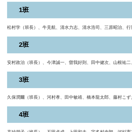
1班
松村学（班長）、牛見航、清水力志、清水浩司、三原昭治、行
2班
安村政治（班長）、今津誠一、曽我好則、田中健次、山根祐二
3班
久保潤爾（班長）、河村孝、田中敏靖、橋本龍太郎、藤村こず
4班
高砂朋子（班長）、石田卓成、上田和夫、宇多村史朗、河杉憲