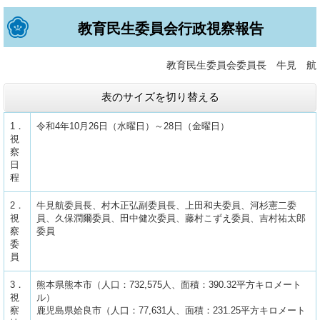
教育民生委員会行政視察報告
教育民生委員会委員長 牛見 航
表のサイズを切り替える
1．
令和4年10月26日（水曜日）～28日（金曜日）
視
察
日
程
2．
牛見航委員長、村木正弘副委員長、上田和夫委員、河杉憲二委
視
員、久保潤爾委員、田中健次委員、藤村こずえ委員、吉村祐太郎
察
委員
委
員
3．
熊本県熊本市（人口：732,575人、面積：390.32平方キロメート
視
ル）
察
鹿児島県姶良市（人口：77,631人、面積：231.25平方キロメート