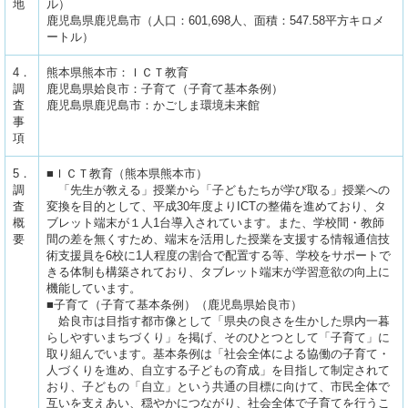
地
ル）
鹿児島県鹿児島市（人口：601,698人、面積：547.58平方キロメ
ートル）
4．
熊本県熊本市：ＩＣＴ教育
調
鹿児島県姶良市：子育て（子育て基本条例）
査
鹿児島県鹿児島市：かごしま環境未来館
事
項
5．
■ＩＣＴ教育（熊本県熊本市）
調
「先生が教える」授業から「子どもたちが学び取る」授業への
査
変換を目的として、平成30年度よりICTの整備を進めており、タ
概
ブレット端末が１人1台導入されています。また、学校間・教師
要
間の差を無くすため、端末を活用した授業を支援する情報通信技
術支援員を6校に1人程度の割合で配置する等、学校をサポートで
きる体制も構築されており、タブレット端末が学習意欲の向上に
機能しています。
■子育て（子育て基本条例）（鹿児島県姶良市）
姶良市は目指す都市像として「県央の良さを生かした県内一暮
らしやすいまちづくり」を掲げ、そのひとつとして「子育て」に
取り組んでいます。基本条例は「社会全体による協働の子育て・
人づくりを進め、自立する子どもの育成」を目指して制定されて
おり、子どもの「自立」という共通の目標に向けて、市民全体で
互いを支えあい、穏やかにつながり、社会全体で子育てを行うこ