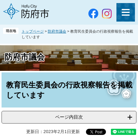
ペ
メ
ー
ニ
ジ
ュ
の
ー
先
を
現在地
トップページ
>
防府市議会
>
教育民生委員会の行政視察報告を掲載
頭
飛
しています
で
ば
す
し
。
て
防府市議会
本
文
へ
本
文
教育民生委員会の行政視察報告を掲載
しています
ページ内目次
更新日：2023年2月1日更新