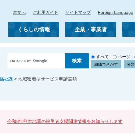
本文へ
ご利用ガイド
サイトマップ
Foreign Language
くらしの情報
企業・事業者
G
すべて
ページ
o
組織でさがす
分類
o
g
福祉課
>
地域密着型サービス申請書類
l
e
カ
ス
タ
ム
検
令和8年熊本地震の被災者支援関連情報をお知らせします
索