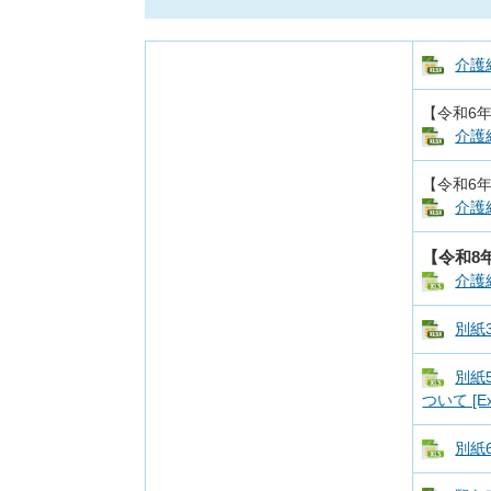
介護
【令和6
介護
【令和6年
介護
【令和8
介護
別紙
別紙
ついて [E
別紙6