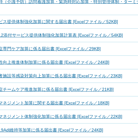
時（介護予防）訪問看護加算・緊急時対応加算・特別管理体制・ターミナル
ビス提供体制強化加算に関する届出書 [Excelファイル／52KB]
12添付サービス提供体制強化加算計算表 [Excelファイル／54KB]
症専門ケア加算に係る届出書 [Excelファイル／29KB]
性向上推進体制加算に係る届出書 [Excelファイル／24KB]
者施設等感染対策向上加算に係る届出書 [Excelファイル／23KB]
症チームケア推進加算に係る届出書 [Excelファイル／21KB]
マネジメント加算に関する届出書 [Excelファイル／18KB]
マネジメント体制強化加算に係る届出書 [Excelファイル／22KB]
9Adl維持等加算に係る届出書 [Excelファイル／24KB]