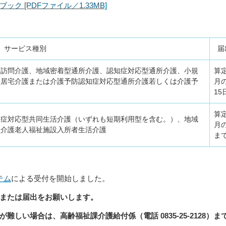
 [PDFファイル／1.33MB]
サービス種別
届
型訪問介護、地域密着型通所介護、認知症対応型通所介護、小規
算
型居宅介護または介護予防認知症対応型通所介護若しくは介護予
月
15
算
知症対応型共同生活介護（いずれも短期利用型を含む。）、地域
月
型介護老人福祉施設入所者生活介護
ま
テム
による受付を開始しました。
または届出をお願いします。
しい場合は、高齢福祉課介護給付係（電話 0835-25-2128）