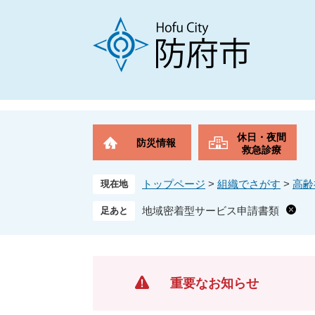
ペ
メ
ー
ニ
ジ
ュ
の
ー
先
を
頭
飛
で
ば
す
し
。
て
休日・夜間
防災情報
本
救急診療
文
へ
トップページ
>
組織でさがす
>
高齢
現在地
地域密着型サービス申請書類
重要なお知らせ