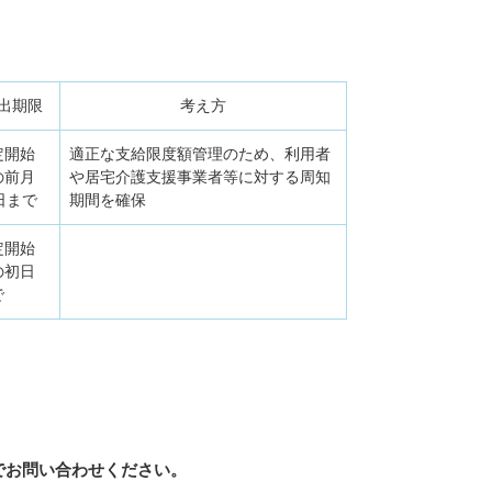
出期限
考え方
定開始
適正な支給限度額管理のため、利用者
の前月
や居宅介護支援事業者等に対する周知
日まで
期間を確保
定開始
の初日
で
までお問い合わせください。