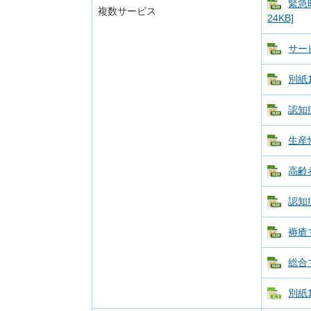
緊急
複数サービス
24KB]
サー
別紙
認知
生産
高齢
認知
褥瘡
総合
別紙1