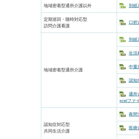
地域密着型通所介護以外
別紙
定期巡回・随時対応型
口腔
訪問介護看護
別紙
生活
中重
地域密着型通所介護
認知症
通所
xcelファ
夜間
認知症対応型
医療
共同生活介護