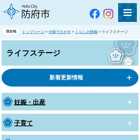
ペ
メ
ー
ニ
ジ
ュ
の
ー
先
を
現在地
トップページ
>
分類でさがす
>
くらしの情報
>
ライフステージ
頭
飛
で
ば
本
す
し
文
ライフステージ
。
て
本
文
へ
新着更新情報
妊娠・出産
子育て