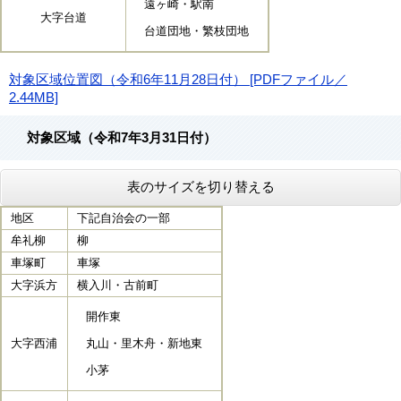
遠ヶ崎・駅南
大字台道
台道団地・繁枝団地
対象区域位置図（令和6年11月28日付） [PDFファイル／
2.44MB]
対象区域（令和7年3月31日付）
表のサイズを切り替える
地区
下記自治会の一部
牟礼柳
柳
車塚町
車塚
大字浜方
横入川・古前町
開作東
大字西浦
丸山・里木舟・新地東
小茅