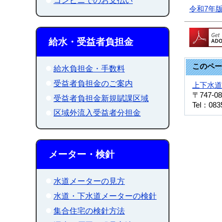
コンビニでのお支払い
令和7年版
給水・受益者負担金
このペー
給水負担金・手数料
受益者負担金のご案内
上下水道
〒747-08
受益者負担金新規賦課区域
Tel：083
区域外流入受益者分担金
メーター・検針
水道メーターの見方
水道・下水道メーターの検針
集合住宅の検針方法