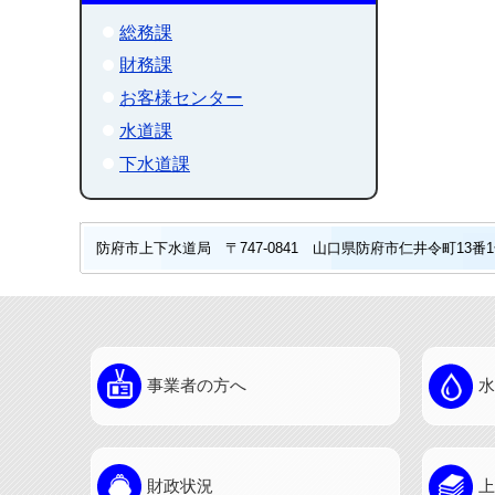
総務課
財務課
お客様センター
水道課
下水道課
防府市上下水道局 〒747-0841 山口県防府市仁井令町13番1号 
事業者の方へ
水
財政状況
上