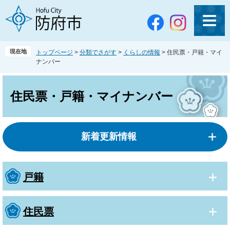
ペ
メ
ー
ニ
ジ
ュ
の
ー
先
を
現在地
トップページ
>
分類でさがす
>
くらしの情報
>
住民票・戸籍・マイ
頭
飛
ナンバー
で
ば
す
し
本
。
て
文
住民票・戸籍・マイナンバー
本
文
へ
新着更新情報
戸籍
住民票