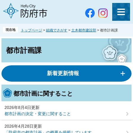
ペ
メ
ー
ニ
ジ
ュ
の
ー
先
を
現在地
トップページ
>
組織でさがす
>
土木都市建設部
>
都市計画課
頭
飛
で
ば
本
す
し
文
都市計画課
。
て
本
文
へ
新着更新情報
都市計画に関すること
2026年8月4日更新
都市計画の決定・変更に関すること
2026年4月28日更新
「防府市の都市計画」の概要を掲載しています